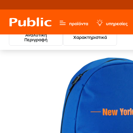
προϊόντα
υπηρεσίες
Αναλυτική
Χαρακτηριστικά
Περιγραφή
Τσάντα Πλάτης NBA New 
Σχολικά
Σχολικές Τσάντες