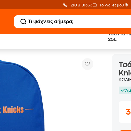
210 8181333
Το Wallet μου
Τσάντα Π
25L
York Knicks 25L
Τσά
Kni
ΚΩΔΙ
Άμ