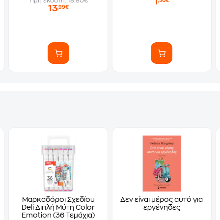
1
Τιμή εκδότη: 18.80€
,30€
13
,99€
Μαρκαδόροι Σχεδίου
Δεν είναι μέρος αυτό για
Deli Διπλή Μύτη Color
εργένηδες
Emotion (36 Τεμάχια)