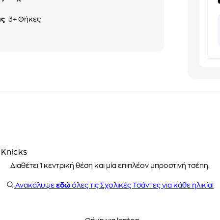
ις
3+ Θήκες
 Knicks
Διαθέτει 1 κεντρική θέση και μία επιπλέον μπροστινή τσέπη.
Ανακάλυψε
εδώ
όλες τις Σχολικές Τσάντες για κάθε ηλικία!