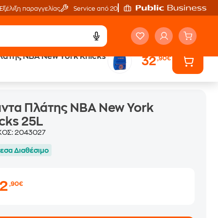
Εξέλιξη παραγγελίας
Service από 20'
λάτης NBA New York Knicks
32
,90€
ντα Πλάτης NBA New York
cks 25L
ΚΟΣ:
2043027
εσα Διαθέσιμο
32
,90€