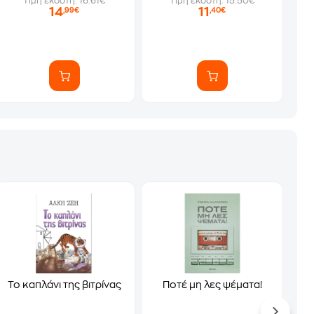
Τιμή εκδότη: 16.61€
Τιμή εκδότη: 15.50€
14
11
,99€
,40€
Το καπλάνι της βιτρίνας
Ποτέ μη λες ψέματα!