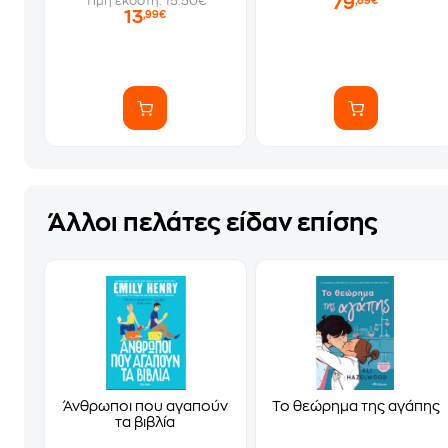
79
Τιμή εκδότη: 15.50€
,89€
13
,99€
Άλλοι πελάτες είδαν επίσης
Άνθρωποι που αγαπούν
Το θεώρημα της αγάπης
τα βιβλία