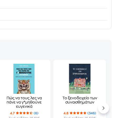
Πώς να τους λες να
Το ξενοδοχείο των
πάνε να γ*μηθούνε
συναισθημάτων
ευγενικά
4.7
(6)
4.8
(346)