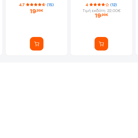
4.7
(15)
4
(12)
19
Τιμή εκδότη: 22.00€
,99€
19
,99€