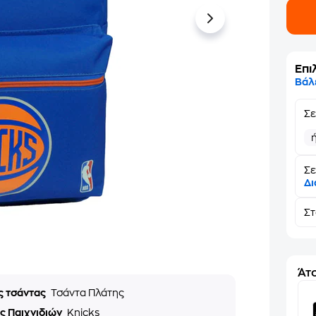
Επι
Βάλ
Σ
Σε
Δι
Σ
Άτο
ς τσάντας
Τσάντα Πλάτης
ς Παιχνιδιών
Knicks