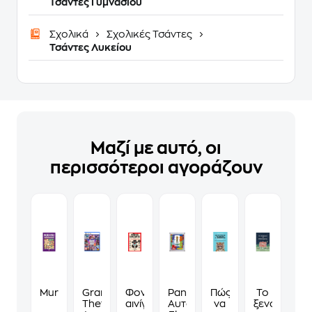
Τσάντες Γυμνασίου
Σχολικά
Σχολικές Τσάντες
Τσάντες Λυκείου
Μαζί με αυτό, οι
περισσότεροι αγοράζουν
Murdoku
Grand
Φονικά
Panini
Πώς
Το
Theft
αινίγματα
Αυτοκόλλητα
να
ξενοδοχείο