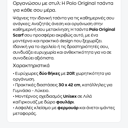
Οργανώσου με στυλ: Η Polo Original τσάντα
για κάθε σου μέρα.
Ψάχνεις την ιδανική τσάντα για τις καθημερινές σου
ανάγκες; Αναζητάς άνεση και οργάνωση στην
καθημερινή σου μετακίνηση; Η τσάντα
Polo Original
Scarf
σου προσφέρει ακριβώς αυτό, με ένα
μοντέρνο και πρακτικό design που ξεχωρίζει.
Ιδανική για το σχολείο ή τις δραστηριότητές σου,
συνδυάζει ευρυχωρία και ανθεκτικότητα για να σε
συνοδεύει αξιόπιστα.
Χαρακτηριστικά
• Ευρύχωρες
δύο θήκες
με
20lt
χωρητικότητα για
οργάνωση.
• Πρακτικές διαστάσεις
30 x 42 cm
, κατάλληλες για
Γυμνάσιο - Λύκειο.
• Μοντέρνος σχεδιασμός
Unisex
σε Λιλά
καιΤιρκουάζ με δώρο
φουλάρι
.
• Ασφαλές κλείσιμο με
φερμουάρ
και άνετοι ιμάντες
μεταφοράς.