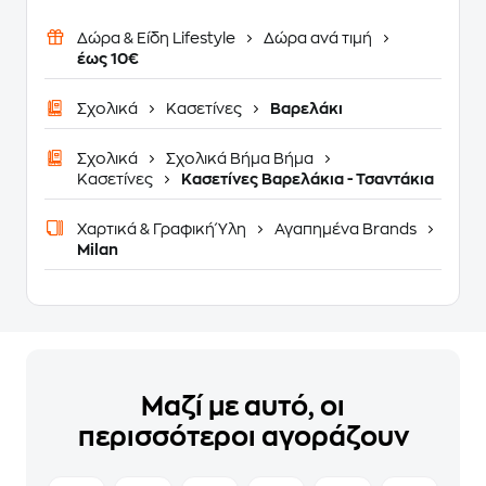
Δώρα & Είδη Lifestyle
Δώρα ανά τιμή
έως 10€
Σχολικά
Κασετίνες
Βαρελάκι
Σχολικά
Σχολικά Βήμα Βήμα
Κασετίνες
Κασετίνες Βαρελάκια - Τσαντάκια
Χαρτικά & Γραφική Ύλη
Αγαπημένα Brands
Milan
Μαζί με αυτό, οι
περισσότεροι αγοράζουν