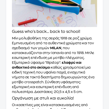
Guess who's back... back to school!
Μίνι μολυβοθήκη της σειράς 1918 σε ροζ χρώμα.
Εμπνευσμένη από τα αυθεντικά χρώματα και τον
σχεδιασμό των γομών
MILAN
, που
κατασκευάζονται στην Ισπανία από το 1918. Μπλε
εσωτερική επένδυση με μοτίβο πλέγματος.
Εξωτερικό ύφασμα "Ripstop":
ελαφρύ και
ανθεκτικό στο σκίσιμο
καθώς χρησιμοποιεί μια
ειδική τεχνική που υφαίνει παχιά, ενισχυτικά
νήματα σε τακτά διαστήματα δημιουργώντας ένα
μοτίβο crosspatch. Σύνθεση υφάσματος:
εξωτερική και εσωτερική επένδυση από
πολυεστέρα. Διαστάσεις: 20,5 x 4,5 x 5 cm.
Οργάνωση με στυλ και ευκολία!
Οι κασετίνες μας είναι κατασκευασμένες από