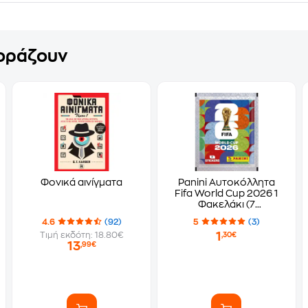
γοράζουν
Φονικά αινίγματα
Panini Αυτοκόλλητα
Fifa World Cup 2026 1
Φακελάκι (7
Αυτοκόλλητα)
4.6
(92)
5
(3)
1
Τιμή εκδότη: 18.80€
,30€
13
,99€