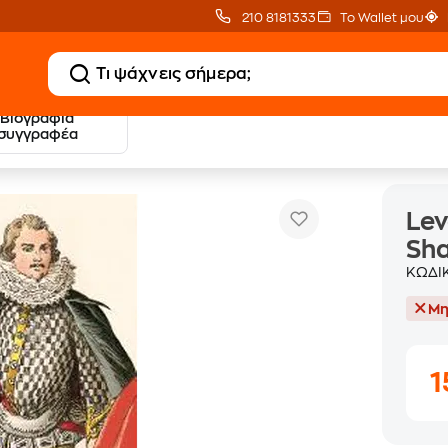
210 8181333
Το Wallet μου
Βιογραφία
συγγραφέα
Level 5: More Tales from Shakespeare
Αγγλικά Readers
Lev
Sh
ΚΩΔΙ
Μη