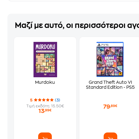
Μαζί με αυτό, οι περισσότεροι α
Murdoku
Grand Theft Auto VI
Standard Edition - PS5
5
(3)
79
Τιμή εκδότη: 15.50€
,89€
13
,99€