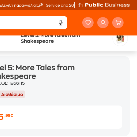
Εξέλιξη παραγγελίας
Service από 20'
Level 5: More Tales from
Shakespeare
el 5: More Tales from
akespeare
ΚΟΣ:
1936115
 Διαθέσιμο
15
,98€