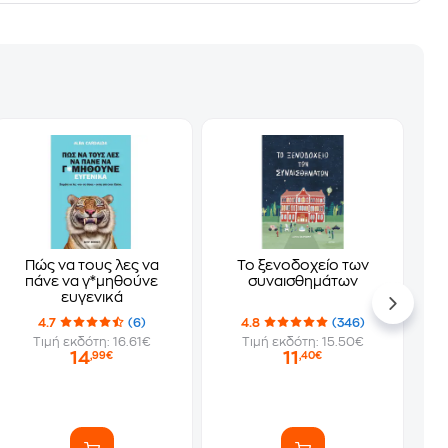
Πώς να τους λες να
Το ξενοδοχείο των
πάνε να γ*μηθούνε
συναισθημάτων
ευγενικά
4.7
(6)
4.8
(346)
Τιμή εκδότη: 16.61€
Τιμή εκδότη: 15.50€
14
11
,99€
,40€