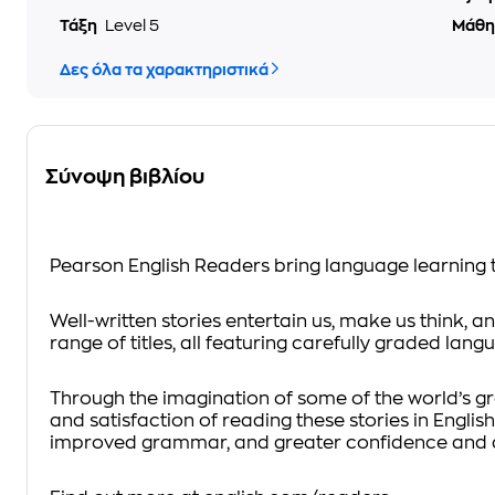
Τάξη
Level 5
Μάθ
Δες όλα τα χαρακτηριστικά
Σύνοψη βιβλίου
Pearson English Readers bring language learning to
Well-written stories entertain us, make us think, 
range of titles, all featuring carefully graded lang
Through the imagination of some of the world’s gr
and satisfaction of reading these stories in Engl
improved grammar, and greater confidence and ab