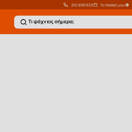
210 8181333
Το Wallet μου