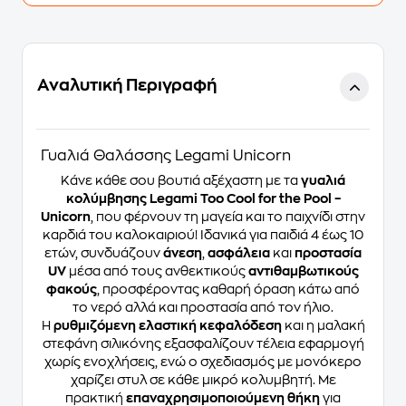
Αναλυτική Περιγραφή
Γυαλιά Θαλάσσης Legami Unicorn
Κάνε κάθε σου βουτιά αξέχαστη με τα
γυαλιά
κολύμβησης Legami Too Cool for the Pool –
Unicorn
, που φέρνουν τη μαγεία και το παιχνίδι στην
καρδιά του καλοκαιριού! Ιδανικά για παιδιά 4 έως 10
ετών, συνδυάζουν
άνεση
,
ασφάλεια
και
προστασία
UV
μέσα από τους ανθεκτικούς
αντιθαμβωτικούς
φακούς
, προσφέροντας καθαρή όραση κάτω από
το νερό αλλά και προστασία από τον ήλιο.
Η
ρυθμιζόμενη ελαστική κεφαλόδεση
και η μαλακή
στεφάνη σιλικόνης εξασφαλίζουν τέλεια εφαρμογή
χωρίς ενοχλήσεις, ενώ ο σχεδιασμός με μονόκερο
χαρίζει στυλ σε κάθε μικρό κολυμβητή. Με
πρακτική
επαναχρησιμοποιούμενη θήκη
για