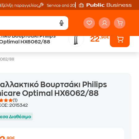
Εξέλιξη παραγγελίας
Service από 20'
ικό Βουρτσάκι Philips
22
,90€
Public επιστροφή €
 Optimal HX6062/88
κέρδος σε κάθε αγορά
X6062/88
αλλακτικό Βουρτσάκι Philips
icare Optimal HX6062/88
(1)
ΚΟΣ:
2015342
εσα Διαθέσιμο
,90€