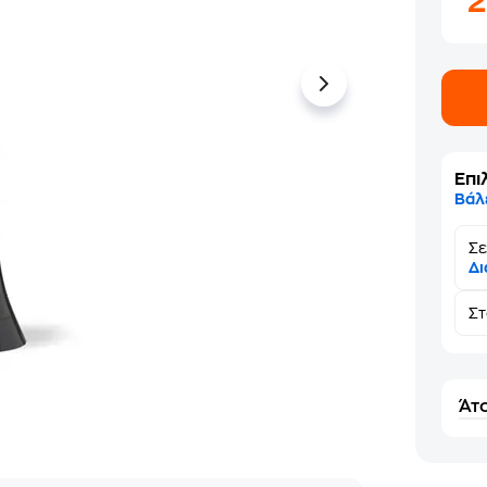
Επι
Βάλ
Σε
Δι
Σ
Άτο