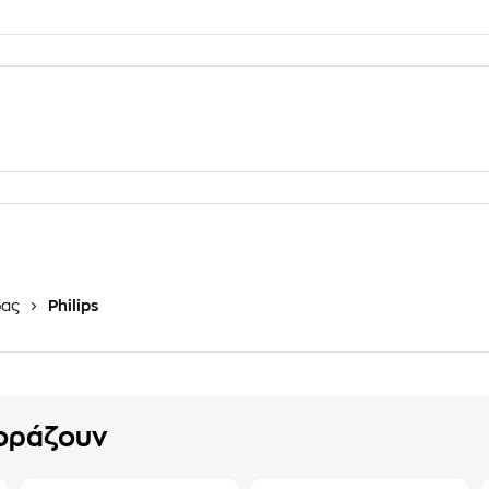
δας
Philips
γοράζουν