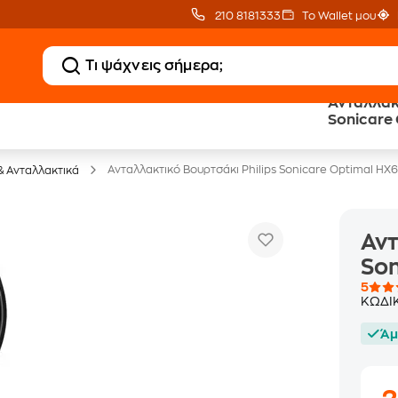
210 8181333
Το Wallet μου
Ανταλλακτ
20 € Public επιστροφή
Άτοκες Δόσεις
Sonicare
με Snappi
χωρίς κάρτα
Ανταλλακτικό Βουρτσάκι Philips Sonicare Optimal H
& Ανταλλακτικά
Αντ
Son
5
ΚΩΔΙ
Άμ