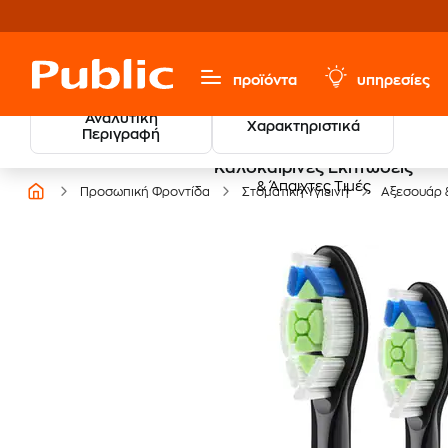
προϊόντα
υπηρεσίες
Αναλυτική
Χαρακτηριστικά
Περιγραφή
Καλοκαιρινές Εκπτώσεις
& Άπαιχτες Τιμές
Προσωπική Φροντίδα
Στοματική Υγιεινή
Αξεσουάρ 