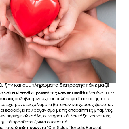
Ευ ζην και συμπληρώματα διατροφής πάνε μαζί!
Το
Salus Floradix Epresat
της
Power Health
είναι ένα
100%
φυσικό
, πολυβιταμινούχο συμπλήρωμα διατροφής, που
περιέχει μόνο εκχυλίσματα βοτάνων και χυμούς φρούτων
και εφοδιάζει τον οργανισμό με τις απαραίτητες βιταμίνες.
Δεν περιέχει αλκοόλη, συντηρητικά, λακτόζη, χρωστικές,
χημικά πρόσθετα, ζωικά συστατικά.
Για τους
διαβητικούς:
τα 10ml Salus Floradix Epresat