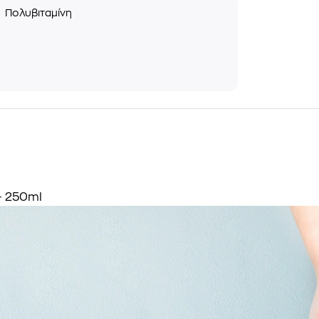
ς
Πολυβιταμίνη
 - 250ml