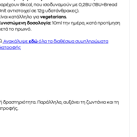
παρέχουν 8kcal, που ισοδυναμούν με 0,2BU (1BU=Bread
nit αντιστοιχεί σε 12g υδατάνθρακες).
Είναι κατάλληλο για
vegetarians
.
Συνιστώμενη δοσολογία:
10ml την ημέρα, κατά προτίμηση
μετά το πρωινό.
Ανακάλυψε
εδώ
όλα τα διαθέσιμα συμπληρώματα
διατροφής
ή δραστηριότητα. Παράλληλα, αυξάνει τη ζωντάνια και τη
ατροφής.