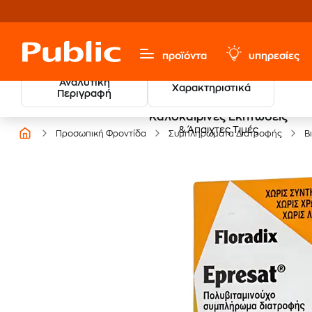
προϊόντα
υπηρεσίες
Αναλυτική
Χαρακτηριστικά
Περιγραφή
Καλοκαιρινές Εκπτώσεις
& Άπαιχτες Τιμές
Προσωπική Φροντίδα
Συμπληρώματα Διατροφής
Β