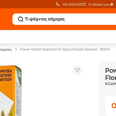
210 8181333
Το Wallet μου
20 € Public επιστροφή
Άτοκες Δόσεις
με Snappi
χωρίς κάρτα
Power Health Multivitamin Salus Floradix Epresat - 250ml
ιταμίνες
Pow
Flo
ΚΩΔΙ