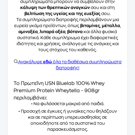
συμπληρώματα μπορούν να συμβάλουν στην
κάλυψη των θρεπτικών αναγκών
σου και στη
βελτίωση της υγείας και της ευεξίας
σου.
Τα συμπληρώματα διατροφής περιλαμβάνουν μια
ευρεία γκάμα προϊόντων, όπως
βιταμίνες
,
μέταλλα
,
αμινοξέα
,
λιπαρά οξέα
,
βότανα
και άλλα φυσικά
συστατικά. Κάθε συμπλήρωμα έχει διαφορετικές
ιδιότητες και χρήσεις, ανάλογα με τις ανάγκες και
τους στόχους του καθενός.
Ανακάλυψε
εδώ
όλα τα διαθέσιμα συμπληρώματα
διατροφής!
Το Πρωτεΐνη USN Bluelab 100% Whey
Premium Protein Wheytella - 908gr
περιλαμβάνει:
• Να φυλάσσεται μακριά από παιδιά.
• Προσοχή σε έγκυες ή γυναίκες που θηλάζουν
και σε περίπτωση υπερευαισθησίας σε
οποιοδήποτε από τα συστατικά του
παρασκευάσματος.