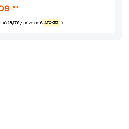
109
,00€
από
18,17€
/ μήνα σε 6
ATOKEΣ