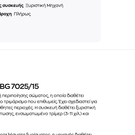
ς συσκευής
Ξυριστική Μηχανή
βροχη
Πλήρως
 BG 7025/15
υή περιποίησης σώματος, η οποία διαθέτει
 τριμάρισμα που επιθυμείς. Έχει σχεδιαστεί για
σθητες περιοχές. Η συσκευή διαθέτει ξυριστική
ωσης, ενσωματωμένο τρίμερ (3-11 χιλ.) και
αποτελέσματα ξυρίσματος, η μηχανής διαθέτει