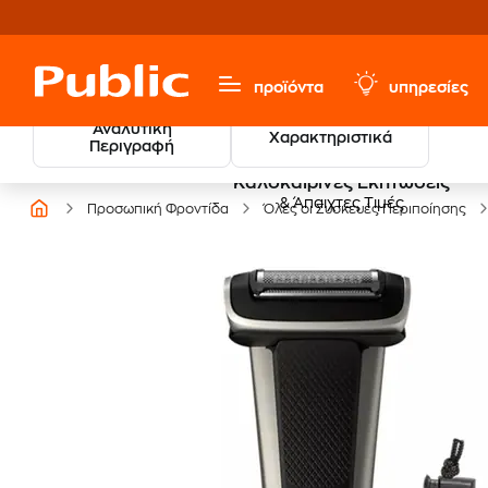
προϊόντα
υπηρεσίες
Αναλυτική
Χαρακτηριστικά
Περιγραφή
Καλοκαιρινές Εκπτώσεις
& Άπαιχτες Τιμές
Προσωπική Φροντίδα
Όλες οι Συσκευές Περιποίησης