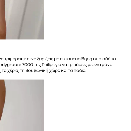
να τριμάρεις και να ξυρίζεις με αυτοπεποίθηση οποιοδήποτε
odygroom 7000 της Philips για να τριμάρεις με ένα μόνο
τα χέρια, τη βουβωνική χώρα και τα πόδια.