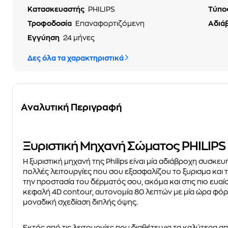
Κατασκευαστής
PHILIPS
Τύπο
Τροφοδοσία
Επαναφορτιζόμενη
Αδιά
Εγγύηση
24 μήνες
Δες όλα τα χαρακτηριστικά
Αναλυτική Περιγραφή
Ξυριστική Μηχανή Σώματος PHILIPS
Η ξυριστική μηχανή της Philips είναι μία αδιάβροχη συσκε
πολλές λειτουργίες που σου εξασφαλίζου το ξυρισμα και το
την προστασία του δέρματός σου, ακόμα και στις πιο ευαί
κεφαλή 4D contour, αυτονομία 80 λεπτών με μία ώρα φόρτ
μοναδική σχεδίαση διπλής όψης.
Εκτός από τις λειτουργίες που διαθέτει για τα καλύτερα 