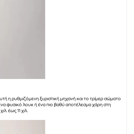
υτή η ρυθμιζόμενη ξυριστική μηχανή και το τρίμερ σώματος
ένα φυσικό λουκ ή ένα πιο βαθύ αποτέλεσμα χάρη στη
λ. έως 11 χιλ.