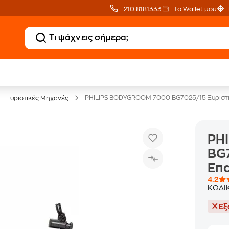
210 8181333
Το Wallet μου
20 € Public επιστροφή
Άτοκες Δόσεις
με Snappi
χωρίς κάρτα
PHILIPS BODYGROOM 7000 BG7025/15 Ξυριστι
Ξυριστικές Μηχανές
PH
BG7
Επα
4.2
ΚΩΔΙ
Εξ