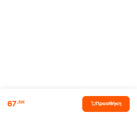
67
,32€
Προσθήκη