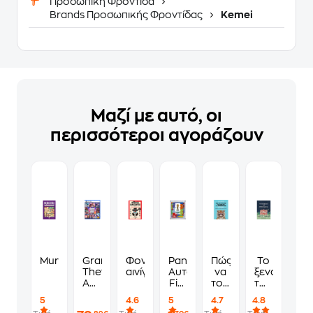
Προσωπική Φροντίδα
Brands Προσωπικής Φροντίδας
Kemei
Μαζί με αυτό, οι
περισσότεροι αγοράζουν
Murdoku
Grand
Φονικά
Panini
Πώς
Το
Theft
αινίγματα
Αυτοκόλλητα
να
ξενοδοχείο
Auto
Fifa
τους
των
VI
World
λες
συναισθημ
5
4.6
5
4.7
4.8
Standard
Cup
να