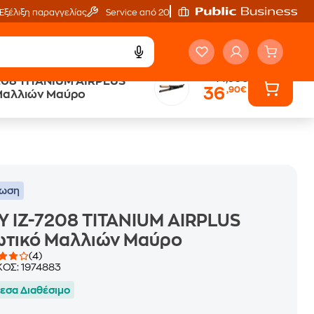
Εξέλιξη παραγγελίας
Service από 20'
44,90€
7208 TITANIUM AIRPLUS
36
,90€
Public επιστροφή €
 Μαλλιών Μαύρο
κέρδος σε κάθε αγορά
τωση
Y IZ-7208 TITANIUM AIRPLUS
ωτικό Μαλλιών Μαύρο
(4)
ΚΟΣ:
1974883
εσα Διαθέσιμο