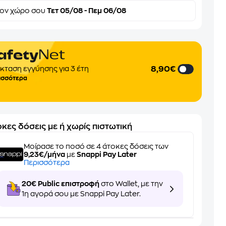
τον
χώρο σου
Τετ 05/08 - Πεμ 06/08
8,90€
κταση εγγύησης για 3 έτη
ισσότερα
κες δόσεις με ή χωρίς πιστωτική
Μοίρασε το ποσό σε 4 άτοκες δόσεις των
9,23€/μήνα
με
Snappi Pay Later
Περισσότερα
20€ Public επιστροφή
στο Wallet, με την
1η αγορά σου με Snappi Pay Later.