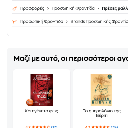
Προσφορές
Προσωπική Φροντίδα
Πρέσες μαλλ
Προσωπική Φροντίδα
Brands Προσωπικής Φροντί
Μαζί με αυτό, οι περισσότεροι α
Και εγένετο φως
Το ημερολόγιο της
Βέριτι
4.7
(17)
4.7
(39)