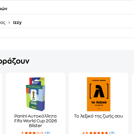
ιών
δας
Izzy
γοράζουν
Panini Αυτοκόλλητα
Το λεξικό της ζωής σου
Fifa World Cup 2026
Blister
3
(2)
4.9
(7)