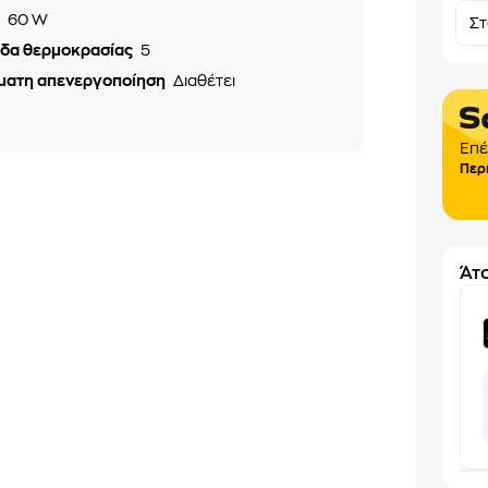
ς
60 W
Σ
εδα θερμοκρασίας
5
ματη απενεργοποίηση
Διαθέτει
Επέ
Περ
Άτο