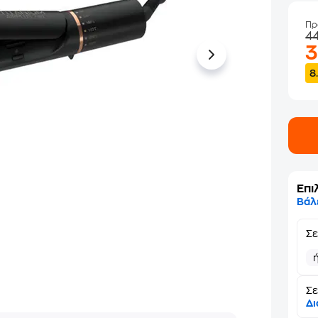
Πρ
4
8
Επι
Βάλ
Σ
Σε
Δι