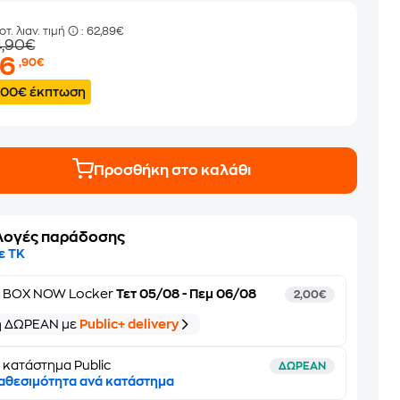
οτ. λιαν. τιμή
: 62,89€
4,90€
36
,90€
.00€ έκπτωση
Προσθήκη στο καλάθι
λογές παράδοσης
ε ΤΚ
ε
BOX NOW Locker
Τετ 05/08 - Πεμ 06/08
2,00€
ή ΔΩΡΕΑΝ με
Public+ delivery
 κατάστημα Public
ΔΩΡΕΑΝ
αθεσιμότητα ανά κατάστημα