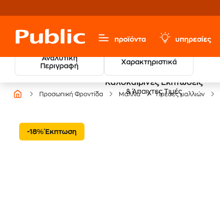
προϊόντα
υπηρεσίες
Αναλυτική
Χαρακτηριστικά
Περιγραφή
Καλοκαιρινές Εκπτώσεις
& Άπαιχτες Τιμές
Προσωπική Φροντίδα
Μαλλιά
Πρέσες μαλλιών
-18% Έκπτωση