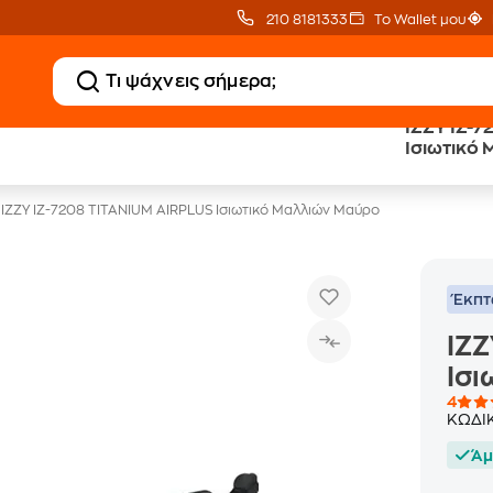
210 8181333
Το Wallet μου
IZZY IZ-
20 € Public επιστροφή
Άτοκες Δόσεις
Ισιωτικό
με Snappi
χωρίς κάρτα
IZZY IZ-7208 TITANIUM AIRPLUS Ισιωτικό Μαλλιών Μαύρο
Έκπ
IZZ
Ισι
4
ΚΩΔΙ
Άμ