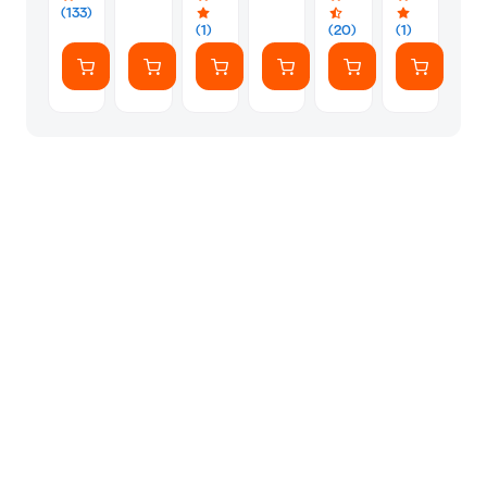
HD
(133)
-
(1)
(20)
(1)
Μαύρο