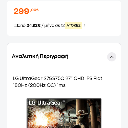
299
,00€
από
24,92€
/ μήνα σε 12
ATOKEΣ
Αναλυτική Περιγραφή
LG UltraGear 27GS75Q 27'' QHD IPS Flat
180Hz (200Hz OC) 1ms