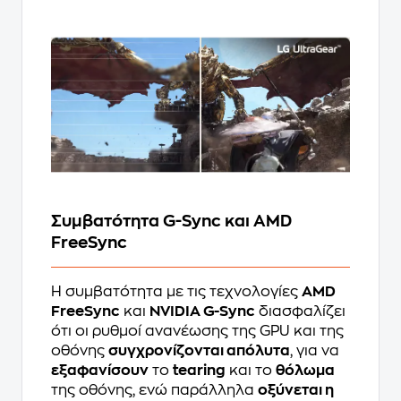
Συμβατότητα G-Sync και AMD
FreeSync
Η συμβατότητα με τις τεχνολογίες
AMD
FreeSync
και
NVIDIA G-Sync
διασφαλίζει
ότι οι ρυθμοί ανανέωσης της GPU και της
οθόνης
συγχρονίζονται απόλυτα
, για να
εξαφανίσουν
το
tearing
και το
θόλωμα
της οθόνης, ενώ παράλληλα
οξύνεται η