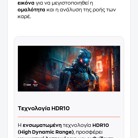
εικόνα
για να μεγιστοποιηθεί η
ομαλότητα
και η ανάλυση της ροής των
καρέ.
Τεχνολογία HDR10
Η
ενσωματωμένη
τεχνολογία
HDR10
(High Dynamic Range)
, προσφέρει