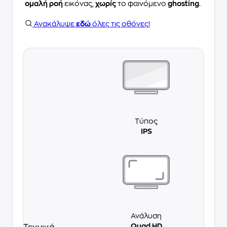
ομαλή ροή
εικόνας,
χωρίς
το φαινόμενο
ghosting
.
Ανακάλυψε
εδώ
όλες τις οθόνες!
Τύπος
IPS
Ανάλυση
Quad HD