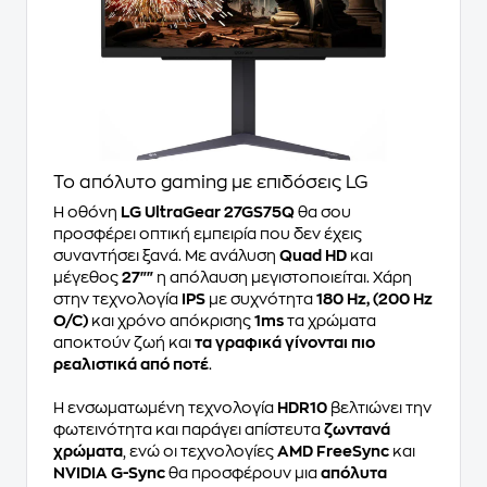
Το απόλυτο gaming με επιδόσεις LG
Η οθόνη
LG UltraGear 27GS75Q
θα σου
προσφέρει οπτική εμπειρία που δεν έχεις
συναντήσει ξανά. Με ανάλυση
Quad HD
και
μέγεθος
27""
η απόλαυση μεγιστοποιείται. Χάρη
στην τεχνολογία
IPS
με συχνότητα
180 Hz, (200 Hz
O/C)
και χρόνο απόκρισης
1ms
τα χρώματα
αποκτούν ζωή και
τα γραφικά γίνονται πιο
ρεαλιστικά από ποτέ
.
Η ενσωματωμένη τεχνολογία
HDR10
βελτιώνει την
φωτεινότητα και παράγει απίστευτα
ζωντανά
χρώματα
, ενώ οι τεχνολογίες
AMD FreeSync
και
NVIDIA G-Sync
θα προσφέρουν μια
απόλυτα