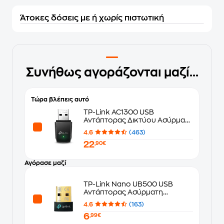
Άτοκες δόσεις με ή χωρίς πιστωτική
Συνήθως αγοράζονται μαζί...
Τώρα βλέπεις αυτό
TP-Link AC1300 USB
Αντάπτορας Δικτύου Ασύρματη
Σύνδεση 1300Mbps
4.6
(463)
22
,90€
Αγόρασε μαζί
TP-Link Nano UB500 USB
Αντάπτορας Ασύρματη
Σύνδεση Bluetooth 5.0
4.6
(163)
6
,99€