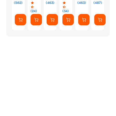
Ασύρματη
Σύνδεση
Ασύρματη
Αντάπτορας
Δικτύου
Ασύρματη
(562)
(463)
(463)
(487)
Σύνδεση
1201
Σύνδεση
Δικτύου
Ασύρματη
Σύνδεση
300Mbps
Mbps
1300Mbps
Ασύρματη
Σύνδεση
600Mbps
(24)
(34)
WiFi
Σύνδεση
1300Mbps
6
600Mbps