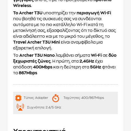
Wireless
.
Το Archer T3U
υποστηρίζει την
περιαγωγή Wi-Fi
που βοηθά τις συσκευές σας να συνδέονται
αυτόματα με το πιο κατάλληλο Wi-Fi κατά τη
μετακίνησή σας, εξασφαλίζοντας ότι το δίκτυό σας
είναι αδιάλειπτο και με το μικρό του μέγεθος, το
Travel Archer T3U Mini
είναι αναμφίβολα μια
εξαιρετική επιλογή.
Το
Archer T3U Nano
λαμβάνει σήματα
Wi-Fi
σε
δύο
ξεχωριστές ζώνες
. Η πρώτη, στα
2,4GHz
έχει
απόδοση
400Mbps
και η δεύτερη στα
5GHz
φτάνει
τα
867Mbps
Τύπος:
Adapter
Ταχύτητες:
400/867Mbps
Συχνότητα:
2.4/5 GHz