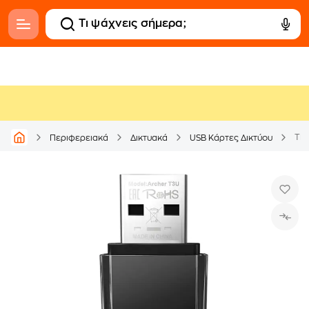
Περιφερειακά
Δικτυακά
USB Κάρτες Δικτύου