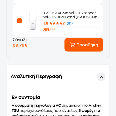
TP-Link RE315 Wi-Fi Extender
Wi-Fi 5 Dual Band (2.4 & 5 GHz)
1200Mbps
4.5
(91)
39
,90€
Σύνολο
Προσθήκη
69,79€
Αναλυτική Περιγραφή
Eν συντομία
Η
ασύρματη τεχνολογία AC
σημαίνει ότι το
Archer
T3U
παρέχει συνδέσεις που είναι έως
3 φορές πιο
γρήγορες
από ό, τι με το προηγούμενο
πρότυπο