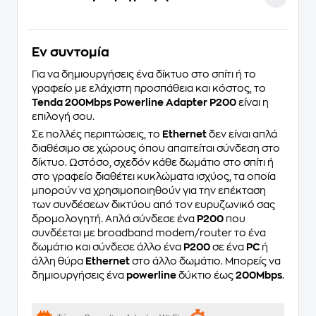
Eν συντομία
Για να δημιουργήσεις ένα δίκτυο στο σπίτι ή το
γραφείο με ελάχιστη προσπάθεια και κόστος, το
Tenda 200Mbps Powerline Adapter P200
είναι η
επιλογή σου.
Σε πολλές περιπτώσεις, το
Ethernet
δεν είναι απλά
διαθέσιμο σε χώρους όπου απαιτείται σύνδεση στο
δίκτυο. Ωστόσο, σχεδόν κάθε δωμάτιο στο σπίτι ή
στο γραφείο διαθέτει κυκλώματα ισχύος, τα οποία
μπορούν να χρησιμοποιηθούν για την επέκταση
των συνδέσεων δικτύου από τον ευρυζωνικό σας
δρομολογητή. Απλά σύνδεσε ένα
P200
που
συνδέεται με broadband modem/router το ένα
δωμάτιο και σύνδεσε άλλο ένα
P200
σε ένα
PC
ή
άλλη θύρα
Ethernet
στο άλλο δωμάτιο. Μπορείς να
δημιουργήσεις ένα
powerline
δύκτιο έως
200Mbps
.