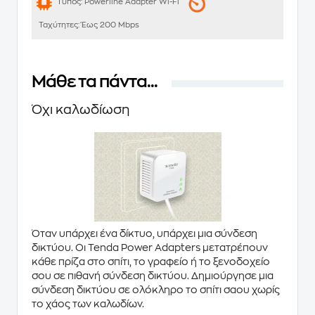
Τύπος:
Powerline Adapter Wi-Fi
Ταχύτητες:
Έως 200 Mbps
Μάθε τα πάντα...
Όχι καλωδίωση
Όταν υπάρχει ένα δίκτυο, υπάρχει μια σύνδεση
δικτύου. Οι
Tenda Power Adapters
μετατρέπουν
κάθε πρίζα στο σπίτι, το γραφείο ή το ξενοδοχείο
σου σε πιθανή σύνδεση δικτύου. Δημιούργησε μια
σύνδεση δικτύου σε ολόκληρο το σπίτι σαου χωρίς
το χάος των καλωδίων.