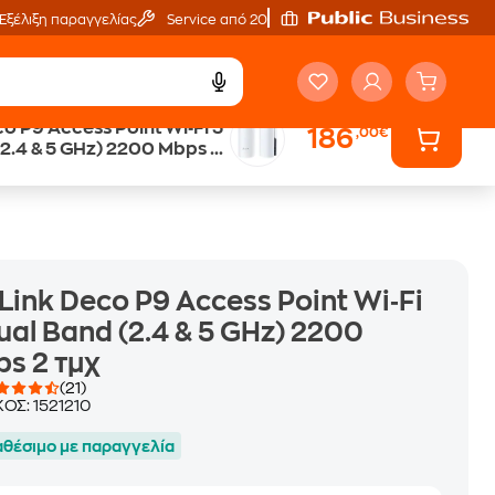
Εξέλιξη παραγγελίας
Service από 20'
o P9 Access Point Wi‑Fi 5
186
,00€
Άτοκες Δόσεις
2.4 & 5 GHz) 2200 Mbps 2
χωρίς κάρτα
Link Deco P9 Access Point Wi‑Fi
ual Band (2.4 & 5 GHz) 2200
s 2 τμχ
(21)
ΚΟΣ:
1521210
αθέσιμο με παραγγελία