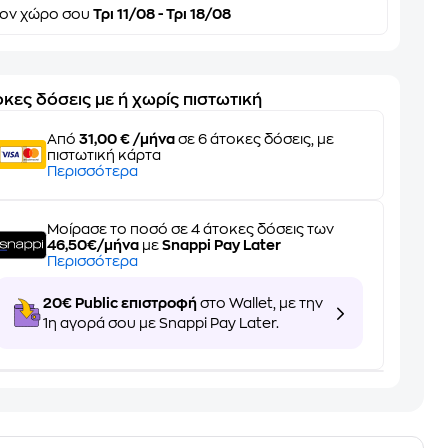
τον
χώρο σου
Τρι 11/08 - Τρι 18/08
κες δόσεις με ή χωρίς πιστωτική
Από
31,00 € /μήνα
σε 6 άτοκες δόσεις, με
πιστωτική κάρτα
Περισσότερα
Μοίρασε το ποσό σε 4 άτοκες δόσεις των
46,50€/μήνα
με
Snappi Pay Later
Περισσότερα
20€ Public επιστροφή
στο Wallet, με την
1η αγορά σου με Snappi Pay Later.