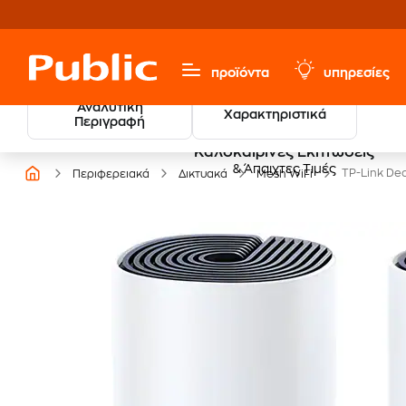
προϊόντα
υπηρεσίες
Αναλυτική
Χαρακτηριστικά
Περιγραφή
Καλοκαιρινές Εκπτώσεις
& Άπαιχτες Τιμές
TP-Link Dec
Περιφερειακά
Δικτυακά
Mesh WiFi