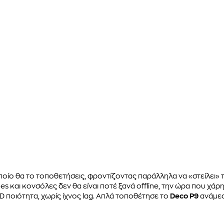
οίο θα το τοποθετήσεις, φροντίζοντας παράλληλα να «στείλει» τ
s και κονσόλες δεν θα είναι ποτέ ξανά offline, την ώρα που χάρ
D ποιότητα, χωρίς ίχνος lag. Απλά τοποθέτησε το
Deco P9
ανάμεσ