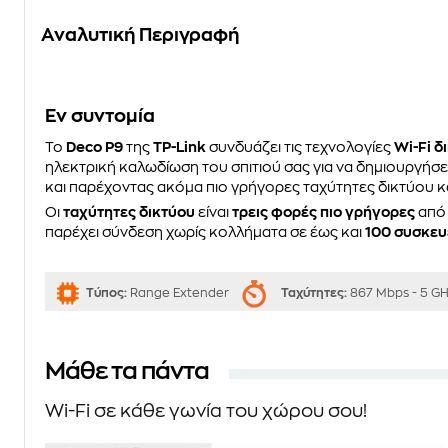
Αναλυτική Περιγραφή
Eν συντομία
Το
Deco P9
της
ΤP-Link
συνδυάζει τις τεχνολογίες
Wi-Fi δ
ηλεκτρική καλωδίωση του σπιτιού σας για να δημιουργήσε
και παρέχοντας ακόμα πιο γρήγορες ταχύτητες δικτύου 
Οι
ταχύτητες δικτύου
είναι
τρεις φορές πιο γρήγορες
από 
παρέχει σύνδεση χωρίς κολλήματα σε έως και
100 συσκευ
Τύπος:
Range Extender
Ταχύτητες:
867 Mbps - 5 GH
Μάθε τα πάντα
Wi-Fi σε κάθε γωνία του χώρου σου!