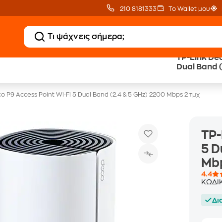
210 8181333
Το Wallet μου
TP-Link Dec
Δωρεάν BoxNow
Public επιστροφή €
Dual Band (
για 1 χρόνο!
κέρδος σε κάθε αγορά
τμχ
o P9 Access Point Wi‑Fi 5 Dual Band (2.4 & 5 GHz) 2200 Mbps 2 τμχ
TP-
5 D
Mbp
4.4
ΚΩΔΙ
Δι