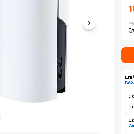
Επι
Βάλ
Σ
Σε
Δι