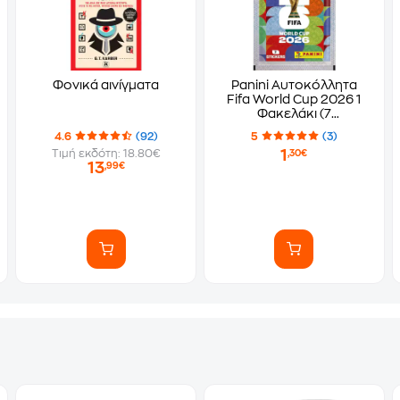
Φονικά αινίγματα
Panini Αυτοκόλλητα
Fifa World Cup 2026 1
Φακελάκι (7
Αυτοκόλλητα)
4.6
(92)
5
(3)
1
Τιμή εκδότη: 18.80€
,30€
13
,99€