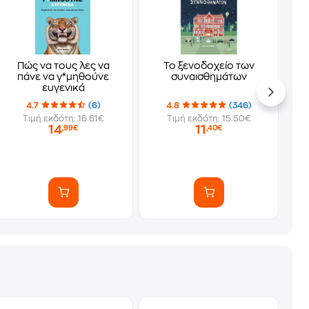
Πώς να τους λες να
Το ξενοδοχείο των
πάνε να γ*μηθούνε
συναισθημάτων
ευγενικά
4.7
(6)
4.8
(346)
Τιμή εκδότη: 16.61€
Τιμή εκδότη: 15.50€
14
11
,99€
,40€