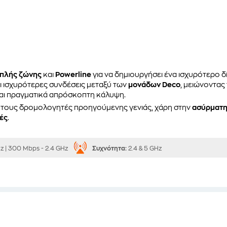
ιπλής ζώνης
και
Powerline
για να δημιουργήσει ένα ισχυρότερο δ
ι ισχυρότερες συνδέσεις μεταξύ των
μονάδων Deco
, μειώνοντας
και πραγματικά απρόσκοπτη κάλυψη.
τους δρομολογητές προηγούμενης γενιάς, χάρη στην
ασύρματη
ές
.
z | 300 Mbps - 2.4 GHz
Συχνότητα:
2.4 & 5 GHz