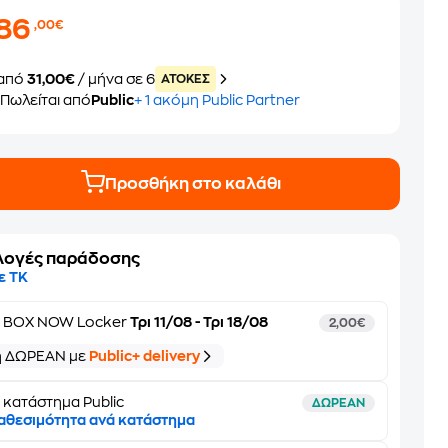
186
,00€
από
31,00€
/ μήνα σε 6
ATOKEΣ
Πωλείται από
Public
+ 1 ακόμη Public Partner
Προσθήκη στο καλάθι
λογές παράδοσης
ε ΤΚ
ε
BOX NOW Locker
Τρι 11/08 - Τρι 18/08
2,00€
ή ΔΩΡΕΑΝ με
Public+ delivery
 κατάστημα Public
ΔΩΡΕΑΝ
αθεσιμότητα ανά κατάστημα