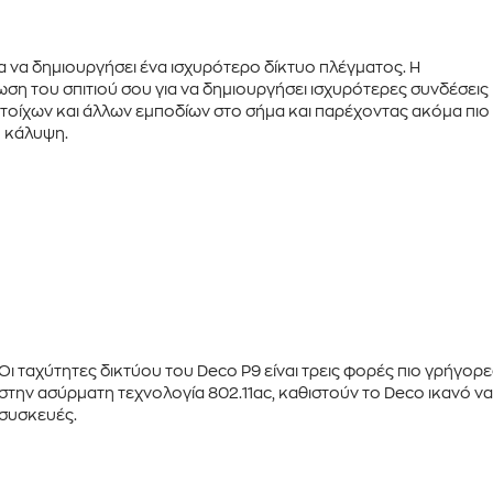
α να δημιουργήσει ένα ισχυρότερο δίκτυο πλέγματος. Η
ση του σπιτιού σου για να δημιουργήσει ισχυρότερες συνδέσεις
 τοίχων και άλλων εμποδίων στο σήμα και παρέχοντας ακόμα πιο
 κάλυψη.
Οι
ταχύτητες δικτύου
του
Deco P9
είναι
τρεις φορές πιο γρήγορε
στην
ασύρματη τεχνολογία 802.11ac
, καθιστούν το
Deco
ικανό να
συσκευές.