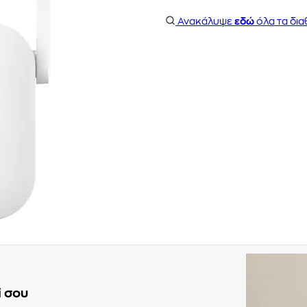
Ανακάλυψε
εδώ
όλα τα δια
i σου