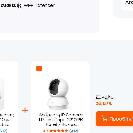
Άτο
ς συσκευής
Wi-Fi Extender
Σύνολο
52,87€
ύματος
Ασύρματη IP Camera
Προσθήκ
10 με
TP-Link Tapo C210 2K
oth
Bullet / Box με
Λειτουργία Pan & Tilt
(337)
4.7
(412)