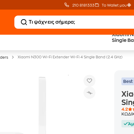
210 8181333
Το Wallet μου
Xiaomi N
Δωρεάν BoxNow
Public επιστροφή €
Single Ba
για 1 χρόνο!
κέρδος σε κάθε αγορά
Xiaomi N300 Wi-Fi Extender Wi-Fi 4 Single Band (2.4 GHz)
nders
Best 
Xia
Sin
4.2
ΚΩΔΙ
Άμ