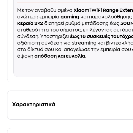
Με τον αναβαθμισμένο
Xiaomi WiFi Range Exte
ανώτερη εμπειρία
gaming
και παρακολούθησης τ
κεραία 2×2
διατηρεί ρυθμό μετάδοσης έως
300
σταθερότητα του σήματος, επιλέγοντας αυτόμα
σύνδεση. Υποστηρίζει
έως 16 συσκευές ταυτόχρ
αξιόπιστη σύνδεση για streaming και βιντεοκλή
στο δίκτυό σου και απογείωσε την εμπειρία σου 
άψογη
απόδοση και ευκολία
.
Χαρακτηριστικά