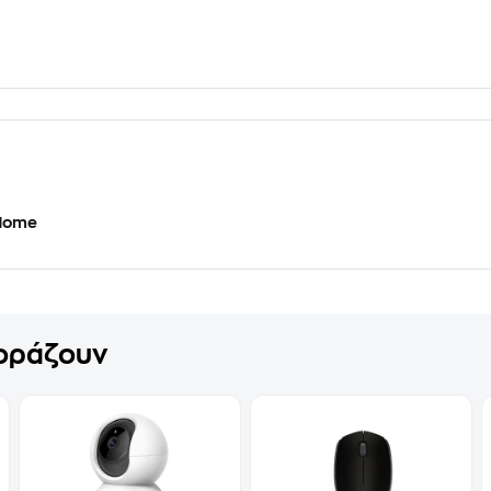
 Home
γοράζουν