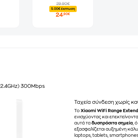
29.90€
5.00€ έκπτωση
24
,90€
(2.4GHz) 300Mbps
Ταχεία σύνδεση χωρίς κα
Το
Xiaomi WiFi Range Exten
ενισχύοντας και επεκτείνοντα
αυτά τα
δυσπρόσιτα σημεία
, 
εξασφαλίζεται αυξημένη κάλυ
laptops, tablets, smartphone