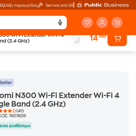
Εξέλιξη παραγγελίας
Service από 20'
300 Wi-Fi Extender Wi-Fi 4
14
,99€
Άτοκες Δόσεις
nd (2.4 GHz)
χωρίς κάρτα
Seller
omi N300 Wi-Fi Extender Wi-Fi 4
gle Band (2.4 GHz)
(41)
ΚΟΣ:
1921828
εσα Διαθέσιμο