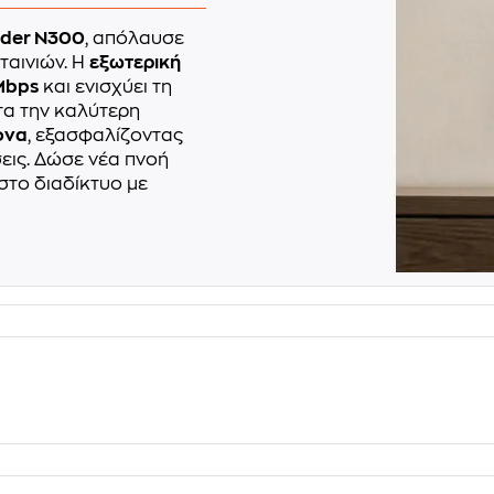
nder N300
, απόλαυσε
αινιών. Η
εξωτερική
Mbps
και ενισχύει τη
τα την καλύτερη
ονα
, εξασφαλίζοντας
σεις. Δώσε νέα πνοή
στο διαδίκτυο με