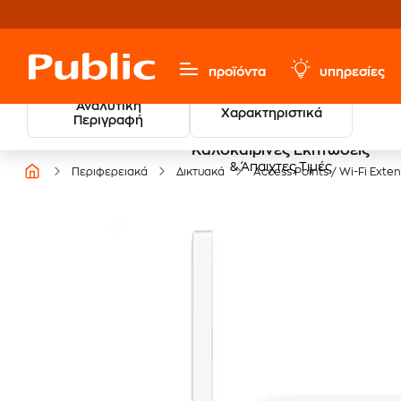
προϊόντα
υπηρεσίες
Αναλυτική
Χαρακτηριστικά
Περιγραφή
Καλοκαιρινές Εκπτώσεις
& Άπαιχτες Τιμές
Περιφερειακά
Δικτυακά
Access Points / Wi-Fi Exte