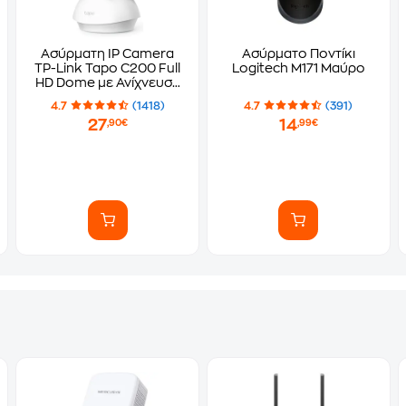
Ασύρματη IP Camera
Ασύρματο Ποντίκι
TP-Link Tapo C200 Full
Logitech M171 Μαύρο
HD Dome με Ανίχνευση
κίνησης
4.7
(1418)
4.7
(391)
27
14
,90€
,99€