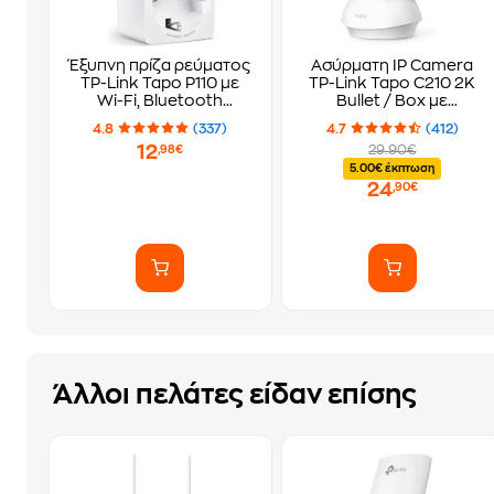
Έξυπνη πρίζα ρεύματος
Ασύρματη IP Camera
TP-Link Tapo P110 με
TP-Link Tapo C210 2K
Wi-Fi, Bluetooth
Bullet / Box με
3680W
Λειτουργία Pan & Tilt
4.8
(337)
4.7
(412)
12
29.90€
,98€
5.00€ έκπτωση
24
,90€
Άλλοι πελάτες είδαν επίσης