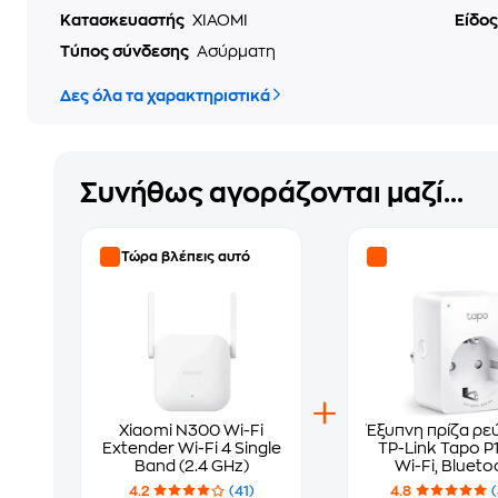
Κατασκευαστής
XIAOMI
Είδο
Τύπος σύνδεσης
Ασύρματη
Δες όλα τα χαρακτηριστικά
Συνήθως αγοράζονται μαζί...
Τώρα βλέπεις αυτό
Xiaomi N300 Wi-Fi
Έξυπνη πρίζα ρε
Extender Wi-Fi 4 Single
TP-Link Tapo P1
Band (2.4 GHz)
Wi-Fi, Blueto
3680W
4.2
(41)
4.8