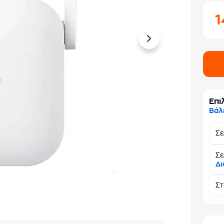
Επι
Βάλ
Σ
Σε
Δι
Σ