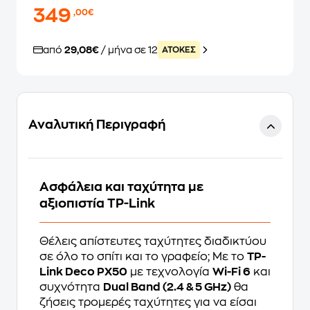
349
,00€
από
29,08€
/ μήνα σε 12
ATOKEΣ
Αναλυτική Περιγραφή
Ασφάλεια και ταχύτητα με
αξιοπιστία TP-Link
Θέλεις απίστευτες ταχύτητες διαδικτύου
σε όλο το σπίτι και το γραφείο; Με το
TP-
Link Deco PX50
με τεχνολογία
Wi-Fi 6
και
συχνότητα
Dual Band (2.4 & 5 GHz)
θα
ζήσεις τρομερές ταχύτητες για να είσαι