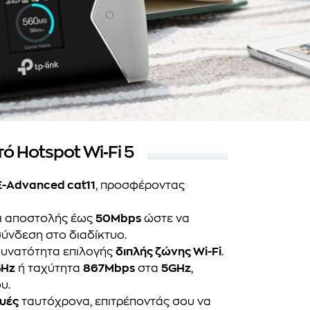
 Hotspot Wi‑Fi 5
E-Advanced cat11
, προσφέροντας
ι αποστολής έως
50Mbps
ώστε να
σύνδεση στο διαδίκτυο.
 δυνατότητα επιλογής
διπλής ζώνης Wi-Fi
.
GHz
ή ταχύτητα
867Mbps
στα
5GHz
,
υ.
υές
ταυτόχρονα, επιτρέποντάς σου να