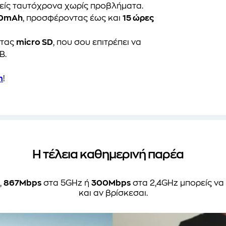
ιείς ταυτόχρονα χωρίς προβλήματα.
0mAh
, προσφέροντας έως και
15 ώρες
ρτας
micro SD
, που σου επιτρέπει να
B.
m
!
Η τέλεια καθημερινή παρέα
,
867Mbps
στα 5GHz ή
300Mbps
στα 2,4GHz μπορείς να 
και αν βρίσκεσαι.