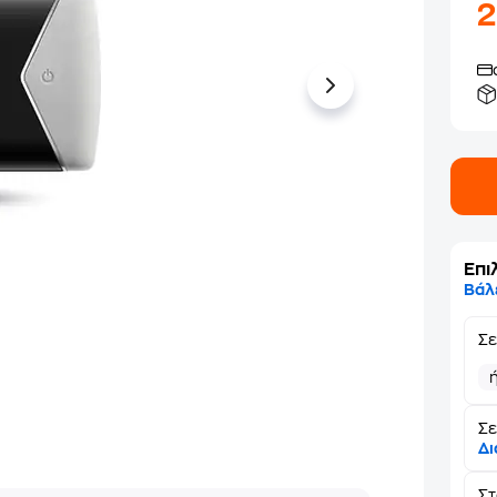
Επι
Βάλ
Σ
Σε
Δι
Σ