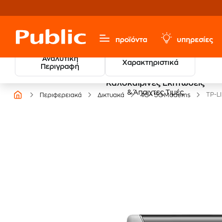
προϊόντα
υπηρεσίες
Αναλυτική
Χαρακτηριστικά
Περιγραφή
Καλοκαιρινές Εκπτώσεις
& Άπαιχτες Τιμές
TP-L
Περιφερειακά
Δικτυακά
4G - 5G Modems