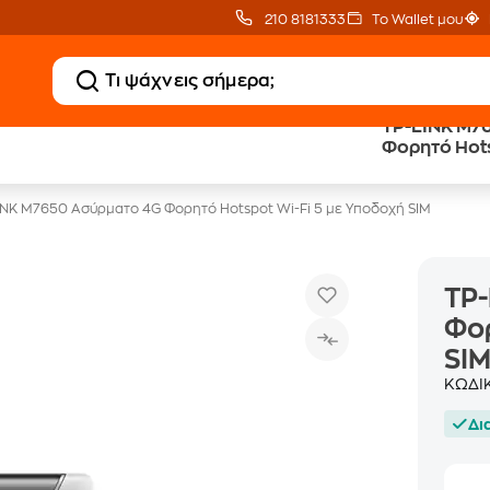
210 8181333
Το Wallet μου
TP-LINK M7
Δωρεάν BoxNow
Public επιστροφή €
Φορητό Hots
για 1 χρόνο!
κέρδος σε κάθε αγορά
SIM
INK M7650 Ασύρματο 4G Φορητό Hotspot Wi-Fi 5 με Υποδοχή SIM
TP
Φορ
SI
ΚΩΔΙ
Δι