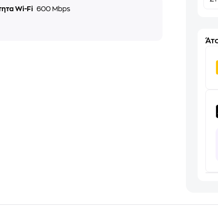
τητα Wi-Fi
600 Mbps
Άτο