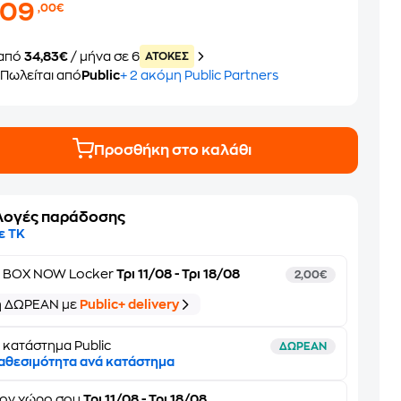
209
,00€
από
34,83€
/ μήνα σε 6
ATOKEΣ
Πωλείται από
Public
+ 2 ακόμη Public Partners
Προσθήκη στο καλάθι
λογές παράδοσης
ε ΤΚ
ε
BOX NOW Locker
Τρι 11/08 - Τρι 18/08
2,00€
ή ΔΩΡΕΑΝ με
Public+ delivery
 κατάστημα Public
ΔΩΡΕΑΝ
αθεσιμότητα ανά κατάστημα
τον
χώρο σου
Τρι 11/08 - Τρι 18/08