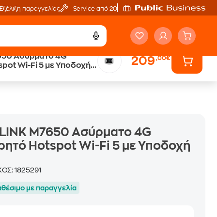
Εξέλιξη παραγγελίας
Service από 20'
650 Ασύρματο 4G
209
,00€
Άτοκες Δόσεις
pot Wi-Fi 5 με Υποδοχή
χωρίς κάρτα
-LINK M7650 Ασύρματο 4G
ητό Hotspot Wi-Fi 5 με Υποδοχή
M
ΚΟΣ:
1825291
αθέσιμο με παραγγελία