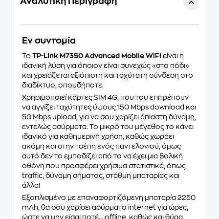
Αναλυτική Περιγραφή
Eν συντομία
Το
TP-Link M7350 Advanced Mobile WiFi
είναι η
ιδανική λύση για όποιον είναι συνεχώς «στο πόδι»
και χρειάζεται αξιόπιστη και ταχύτατη σύνδεση στο
διαδίκτυο, οπουδήποτε.
Χρησιμοποιεί κάρτες SIM 4G, που του επιτρέπουν
να αγγίζει ταχύτητες ύψους 150 Mbps download και
50 Mbps upload, για να σου χαρίζει άπιαστη δύναμη,
εντελώς ασύρματα. Το μικρό του μέγεθος το κάνει
ιδανικό για καθημερινή χρήση, καθώς χωράει
ακόμη και στην τσέπη ενός παντελονιού, όμως
αυτό δεν το εμποδίζει από το να έχει μια βολική
οθόνη που προσφέρει χρήσιμα στατιστικά, όπως
traffic, δύναμη σήματος, στάθμη μπαταρίας και
άλλα!
Εξοπλισμένο με επαναφορτιζόμενη μπαταρία 2250
mAh, θα σου χαρίσει ασύρματο internet για ώρες,
ώστε να μην είσαι ποτέ... offline, καθώς και θύρα