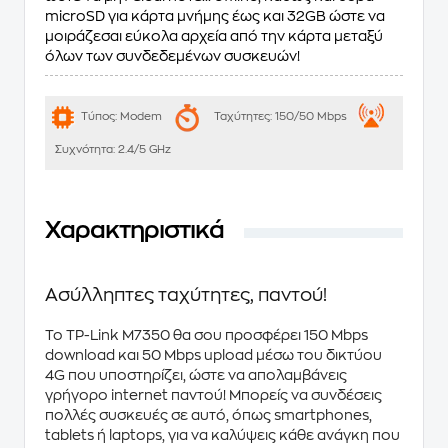
microSD για κάρτα μνήμης έως και 32GB ώστε να
μοιράζεσαι εύκολα αρχεία από την κάρτα μεταξύ
όλων των συνδεδεμένων συσκευών!
Τύπος:
Modem
Ταχύτητες:
150/50 Mbps
Συχνότητα:
2.4/5 GHz
Χαρακτηριστικά
Ασύλληπτες ταχύτητες, παντού!
Το TP-Link M7350 θα σου προσφέρει 150 Mbps
download και 50 Mbps upload μέσω του δικτύου
4G που υποστηρίζει, ώστε να απολαμβάνεις
γρήγορο internet παντού! Μπορείς να συνδέσεις
πολλές συσκευές σε αυτό, όπως smartphones,
tablets ή laptops, για να καλύψεις κάθε ανάγκη που