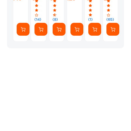
Dual
Φορητό
Single
4G
Router
Wi-
Band
Hotspot
Band
Wi‑Fi
Wi‑Fi
Fi 4
(2.4
Wi-
(2.4GHz)
5
5
Single
&
Fi 4
Dual
Band
(14)
(8)
(1)
(65)
5GHz)
με
Band
(2.4GHz)
Υποδοχή
(2.4
με
SIM
&
υποδοχή
5GHz)
USB
2.0,
Ethernet