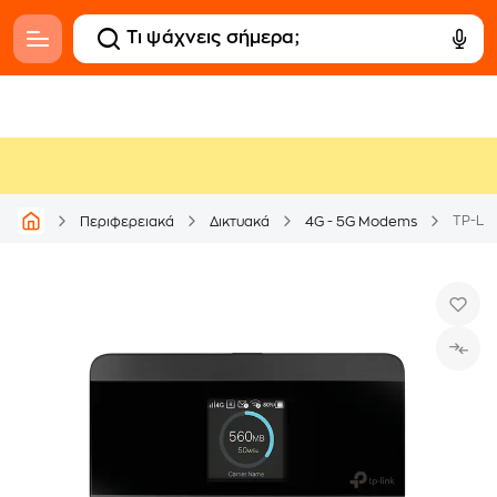
TP-Lin
Περιφερειακά
Δικτυακά
4G - 5G Modems