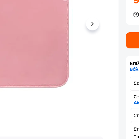
Επι
Βάλ
Σ
Σε
Δι
Σ
Στ
Γι