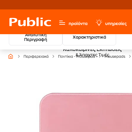
προϊόντα
υπηρεσίες
Αναλυτική
Χαρακτηριστικά
Περιγραφή
Καλοκαιρινές Εκπτώσεις
& Άπαιχτες Τιμές
Περιφερειακά
Ποντίκια - Mousepad
Mousepads