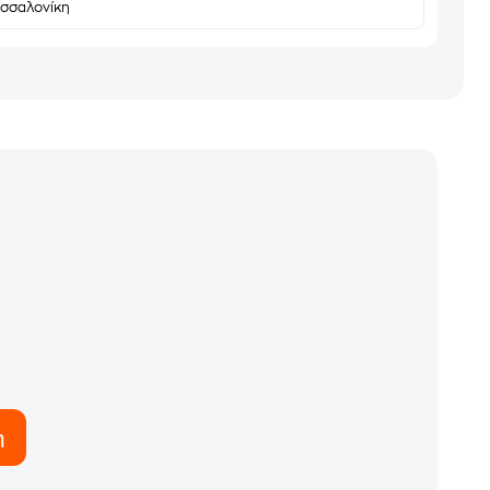
σσαλονίκη
η