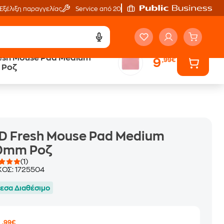
Εξέλιξη παραγγελίας
Service από 20'
esh Mouse Pad Medium
9
,99€
Άτοκες Δόσεις
 Ροζ
χωρίς κάρτα
D Fresh Mouse Pad Medium
0mm Ροζ
(1)
ΚΟΣ:
1725504
εσα Διαθέσιμο
,99€