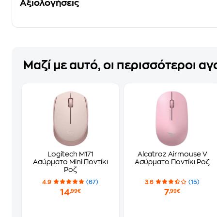
Αξιολογήσεις
Μαζί με αυτό, οι περισσότεροι α
Logitech M171
Alcatroz Airmouse V
Ασύρματο Mini Ποντίκι
Ασύρματο Ποντίκι Ροζ
Ροζ
4.9
(67)
3.6
(15)
14
7
,99€
,99€