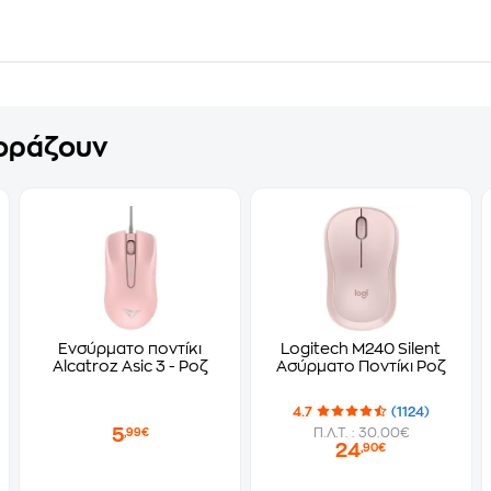
γοράζουν
Ενσύρματο ποντίκι
Logitech M240 Silent
Alcatroz Asic 3 - Ροζ
Ασύρματο Ποντίκι Ροζ
4.7
(1124)
5
Π.Λ.Τ. : 30.00€
,99€
24
,90€