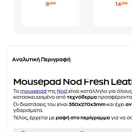
9
14
,99€
,99€
Αναλυτική Περιγραφή
Mousepad Nod Fresh Leath
Το
mousepad
της
Nod
είναι κατάλληλο για όλους 
κατασκευασμένο από
τεχνόδερμα
προσφέροντας 
Οι διαστάσεις του είναι
350x270x3mm
και έχει
αν
γδαρσίματα.
Τέλος, έρχεται με
ραφή στο περίγραμμα
για να σ