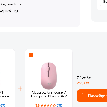
Θε
θος
Medium
νομικό
Όχι
Σύνολο
32,97€
71
Alcatroz Airmouse V
Προσθήκ
οντίκι
Ασύρματο Ποντίκι Ροζ
(67)
3.6
(15)