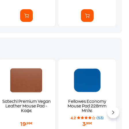
Satechi Premium Vegan
Fellowes Economy
Leather Mouse Pad -
Mouse Pad 228mm
Καφε
Μπλε
4.2
(53)
19
3
,99€
,99€