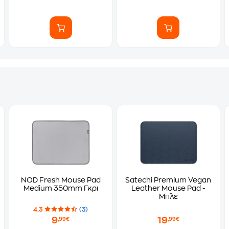
NOD Fresh Mouse Pad
Satechi Premium Vegan
Medium 350mm Γκρι
Leather Mouse Pad -
Μπλε
4.3
(3)
9
19
,99€
,99€