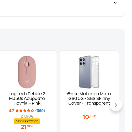
Logitech Pebble 2
Θήκη Motorola Moto
M350s Ασύρματο
G86 5G - SBS Skinny
Ποντίκι - Pink
Cover - Transparent
4.7
(369)
10
24.90€
,99€
3.00€ έκπτωση
21
,90€