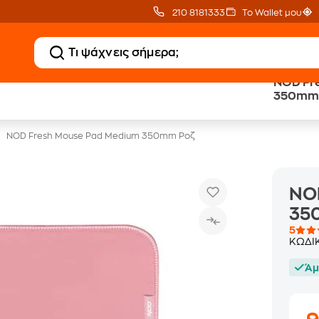
210 8181333
Το Wallet μου
NOD Fr
Δωρεάν BoxNow
Public επιστροφή €
350mm
για 1 χρόνο!
κέρδος σε κάθε αγορά
NOD Fresh Mouse Pad Medium 350mm Ροζ
NO
35
5
ΚΩΔΙ
Άμ