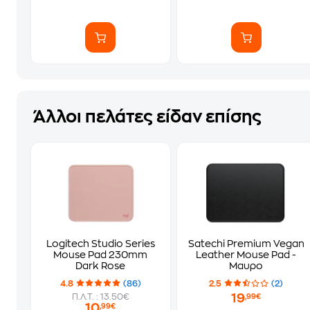
Άλλοι πελάτες είδαν επίσης
Logitech Studio Series
Satechi Premium Vegan
Mouse Pad 230mm
Leather Mouse Pad -
Dark Rose
Μαυρο
4.8
(86)
2.5
(2)
19
Π.Λ.Τ. : 13.50€
,99€
10
,99€