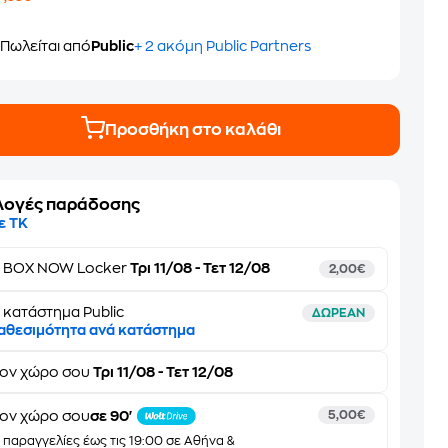
9
Πωλείται από
Public
+ 2 ακόμη Public Partners
Προσθήκη στο καλάθι
λογές παράδοσης
ε ΤΚ
ε
BOX NOW Locker
Τρι 11/08 - Τετ 12/08
2,00€
 κατάστημα Public
ΔΩΡΕΑΝ
αθεσιμότητα ανά κατάστημα
τον
χώρο σου
Τρι 11/08 - Τετ 12/08
ον χώρο σου
σε 90'
5,00€
α παραγγελίες έως τις 19:00 σε Αθήνα &