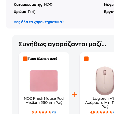
Κατασκευαστής
NOD
Μέγε
Χρώμα
Ροζ
Εργο
Δες όλα τα χαρακτηριστικά
Συνήθως αγοράζονται μαζί...
Τώρα βλέπεις αυτό
NOD Fresh Mouse Pad
Logitech M1
Medium 350mm Ροζ
Ασύρματο Mini Π
Ροζ
5
(1)
4.9