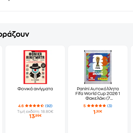
γοράζουν
Φονικά αινίγματα
Panini Αυτοκόλλητα
Fifa World Cup 2026 1
Φακελάκι (7
Αυτοκόλλητα)
4.6
(92)
5
(3)
1
Τιμή εκδότη: 18.80€
,30€
13
,99€