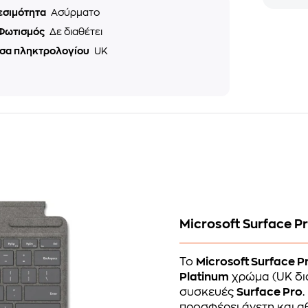
εσιμότητα
Ασύρματο
Φωτισμός
Δε διαθέτει
σα πληκτρολογίου
UK
Microsoft Surface 
Το
Microsoft Surface 
Platinum
χρώμα (UK διά
συσκευές
Surface Pro
προσφέρει άνετη και 