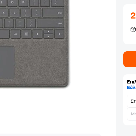
Επι
Βάλ
Σ
Μη