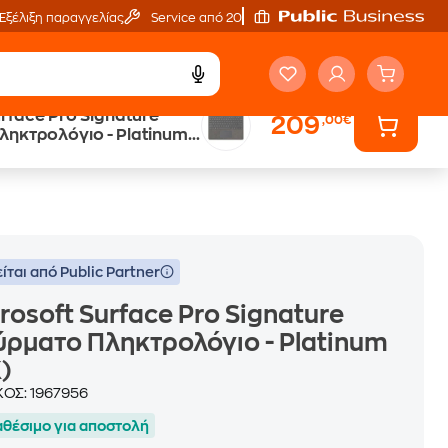
Εξέλιξη παραγγελίας
Service από 20'
urface Pro Signature
209
,00€
Άτοκες Δόσεις
ηκτρολόγιο - Platinum
χωρίς κάρτα
ίται από Public Partner
rosoft Surface Pro Signature
ρματο Πληκτρολόγιο - Platinum
)
ΚΟΣ:
1967956
αθέσιμο για αποστολή