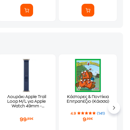
Λουράκι Apple Trail
Κάστορες & Ποντίκια
Loop M/L για Apple
Επιτραπέζιο (Κάισσα)
Watch 49mm -
Blue/Bright Blue with
4.9
(141)
Natural Titanium Finish
99
9
,89€
,99€