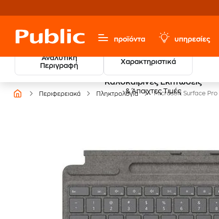
προϊόντα
υπηρεσίες
Αναλυτική
Χαρακτηριστικά
Περιγραφή
Καλοκαιρινές Εκπτώσεις
& Άπαιχτες Τιμές
Microsoft Surface Pr
Περιφερειακά
Πληκτρολόγια