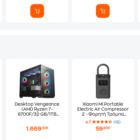
Desktop Vengeance
Xiaomi Mi Portable
(AMD Ryzen 7-
Electric Air Compressor
8700F/32 GB/1TB
2 - Φορητή Τρόμπα
SSD/Radeon RX
Αέρα
4.7
(15)
9060/Windows 11
1.669
59
,00€
,90€
Home)