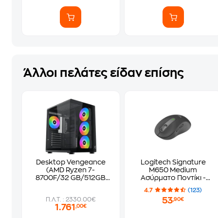
Άλλοι πελάτες είδαν επίσης
Desktop Vengeance
Logitech Signature
(AMD Ryzen 7-
M650 Medium
8700F/32 GB/512GB
Ασύρματο Ποντίκι -
SSD/GeForce RTX
Graphite
4.7
(123)
5060/Win11Home)
53
Π.Λ.Τ. : 2330.00€
,90€
1.761
,00€