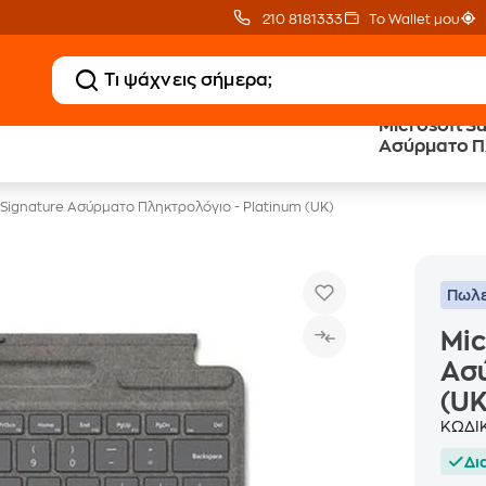
210 8181333
Το Wallet μου
Microsoft S
Δωρεάν BoxNow
Public επιστροφή €
Ασύρματο Πλ
για 1 χρόνο!
κέρδος σε κάθε αγορά
(UK)
o Signature Ασύρματο Πληκτρολόγιο - Platinum (UK)
Πωλε
Mic
Ασύ
(UK
ΚΩΔΙ
Δι