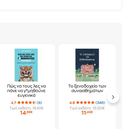
Πώς να τους λες να
Το ξενοδοχείο των
πάνε να γ*μηθούνε
συναισθημάτων
ευγενικά
4.7
(6)
4.8
(346)
Τιμή εκδότη: 16.61€
Τιμή εκδότη: 15.50€
14
11
,99€
,40€