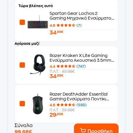
Τώρα βλέπεις αυτό
Spartan Gear Lochos 2
Gaming Μηχανικό Ενσύρματο
Πληκτρολόγιο RGB Μαύρο (US)
4.6
(7)
34
,89€
Αγόρασε μαζί
Razer Kraken X Lite Gaming
Ενσύρματα Ακουστικά 3.5mm -
Μαύρα
4.4
(747)
Π.Λ.Τ. : 49.98€
34
,89€
Razer DeathAdder Essential
Gaming Ενσύρματο Ποντίκι
Μαύρο
4.6
(595)
Π.Λ.Τ. : 39.99€
29
,90€
Σύνολο
Προσθήκη
99,68€