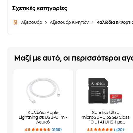
Σχετικές κατηγορίες
Αξεσουάρ
Αξεσουάρ Κινητών
Καλώδια & Φορτι
Μαζί με αυτό, οι περισσότεροι α
Καλώδιο Apple
Sandisk Ultra
Lightning σε USB-C 1m -
microSDHC 32GB Class
Λευκό
10 U1 A1 UHS-I με
αντάπτορα
4.6
(959)
4.8
(420)