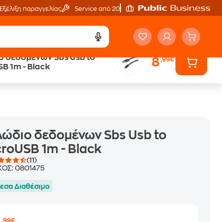
Εξέλιξη παραγγελίας
Service από 20'
 δεδομένων Sbs Usb to
8
,99€
Άτοκες Δόσεις
B 1m - Black
χωρίς κάρτα
ώδιο δεδομένων Sbs Usb to
roUSB 1m - Black
(11)
ΚΟΣ:
0801475
εσα Διαθέσιμο
,99€