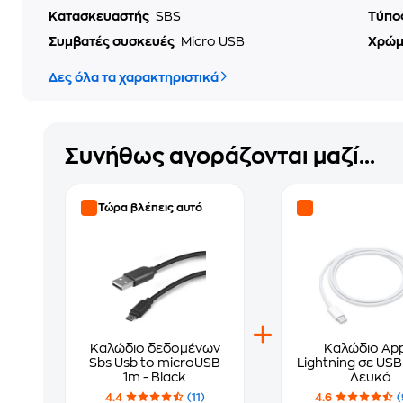
Κατασκευαστής
SBS
Τύπο
Συμβατές συσκευές
Micro USB
Χρώ
Δες όλα τα χαρακτηριστικά
Συνήθως αγοράζονται μαζί...
Τώρα βλέπεις αυτό
Καλώδιο δεδομένων
Καλώδιο App
Sbs Usb to microUSB
Lightning σε USB
1m - Black
Λευκό
4.4
(11)
4.6
(