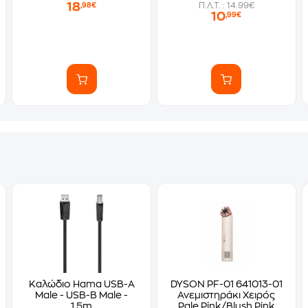
18
Π.Λ.Τ. : 14.99€
,98€
10
,99€
Καλώδιο Hama USB-A
DYSON PF-01 641013-01
Male - USB-B Male -
Ανεμιστηράκι Χειρός
1.5m
Pale Pink/Blush Pink