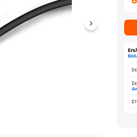
Επι
Βάλ
Σ
Σε
Δι
Σ