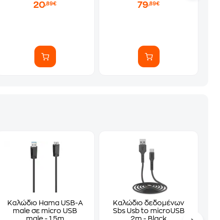
20
79
,89€
,89€
Καλώδιο Hama USB-A
Καλώδιο δεδομένων
male σε micro USB
Sbs Usb to microUSB
male - 1.5m
2m - Black