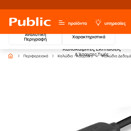
προϊόντα
υπηρεσίες
Αναλυτική
Χαρακτηριστικά
Περιγραφή
Καλοκαιρινές Εκπτώσεις
& Άπαιχτες Τιμές
Περιφερειακά
Καλώδια - Adaptors
Καλώδια Δεδομέ