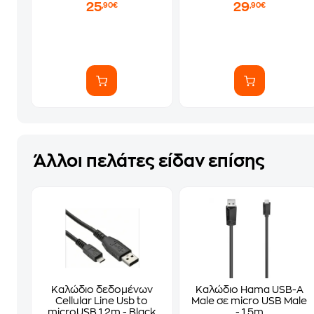
25
29
,90€
,90€
Άλλοι πελάτες είδαν επίσης
Καλώδιο δεδομένων
Καλώδιο Hama USB-A
Cellular Line Usb to
Male σε micro USB Male
microUSB 1.2m - Black
- 1.5m