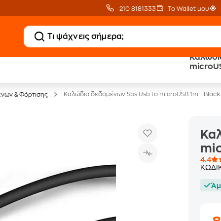
210 8181333
Το Wallet μου
Καλώδιο
Δωρεάν BoxNow
Public επιστροφή €
microUS
για 1 χρόνο!
κέρδος σε κάθε αγορά
Καλώδιο δεδομένων Sbs Usb to microUSB 1m - Black
νων & Φόρτισης
Καλ
mic
4.4
ΚΩΔΙ
Άμ