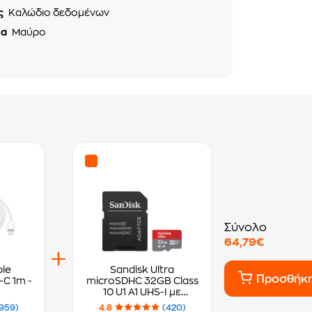
ς
Καλώδιο δεδομένων
μα
Μαύρο
Σύνολο
64,79€
le
Sandisk Ultra
Προσθήκ
-C 1m -
microSDHC 32GB Class
10 U1 A1 UHS-I με
αντάπτορα
959)
4.8
(420)