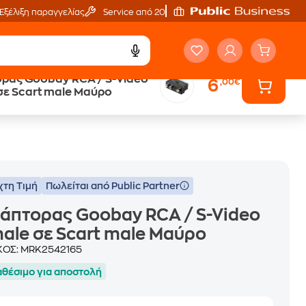
Εξέλιξη παραγγελίας
Service από 20'
ρας Goobay RCA / S-Video
6
,00€
Άτοκες Δόσεις
female σε Scart male Μαύρο
χωρίς κάρτα
χτη Τιμή
Πωλείται από Public Partner
άπτορας Goobay RCA / S-Video
ale σε Scart male Μαύρο
ΚΟΣ:
MRK2542165
αθέσιμο για αποστολή