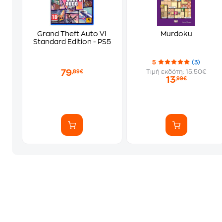
Grand Theft Auto VI
Murdoku
Standard Edition - PS5
5
(3)
79
Τιμή εκδότη: 15.50€
,89€
13
,99€