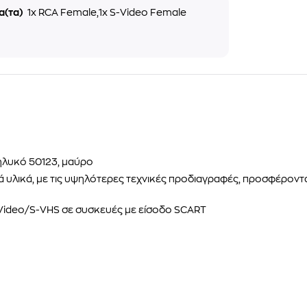
α(τα)
1x RCA Female,1x S-Video Female
ηλυκό 50123, μαύρο
 υλικά, με τις υψηλότερες τεχνικές προδιαγραφές, προσφέροντα
-Video/S-VHS σε συσκευές με είσοδο SCART