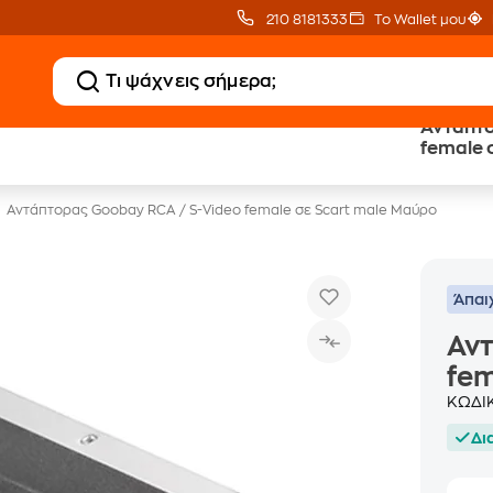
210 8181333
Το Wallet μου
Αντάπτο
Δωρεάν BoxNow
Public επιστροφή €
για 1 χρόνο!
κέρδος σε κάθε αγορά
Αντάπτορας Goobay RCA / S-Video female σε Scart male Μαύρο
Άπαι
Αντ
fem
ΚΩΔΙ
Δι