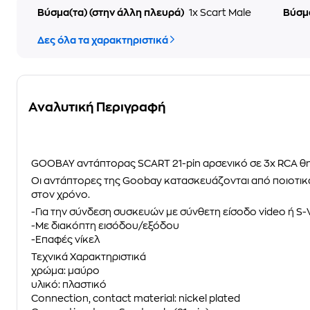
Βύσμα(τα) (στην άλλη πλευρά)
1x Scart Male
Βύσμ
Δες όλα τα χαρακτηριστικά
Αναλυτική Περιγραφή
GOOBAY αντάπτορας SCART 21-pin αρσενικό σε 3x RCA θ
Οι αντάπτορες της Goobay κατασκευάζονται από ποιοτικά
στον χρόνο.
-Για την σύνδεση συσκευών με σύνθετη είσοδο video ή S
-Με διακόπτη εισόδου/εξόδου
-Επαφές νίκελ
Τεχνικά Χαρακτηριστικά
χρώμα: μαύρο
υλικό: πλαστικό
Connection, contact material: nickel plated