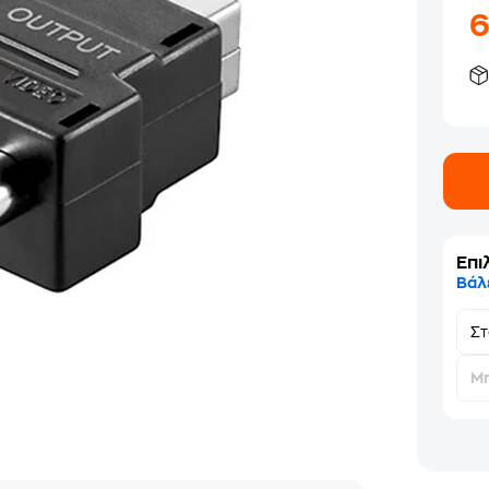
Επι
Βάλ
Σ
Μη