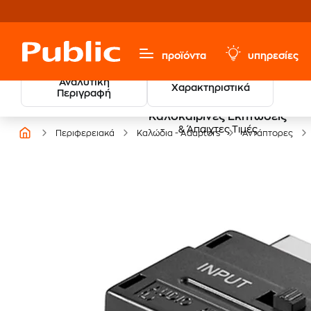
προϊόντα
υπηρεσίες
Αναλυτική
Χαρακτηριστικά
Περιγραφή
Καλοκαιρινές Εκπτώσεις
& Άπαιχτες Τιμές
Περιφερειακά
Καλώδια - Adaptors
Αντάπτορες