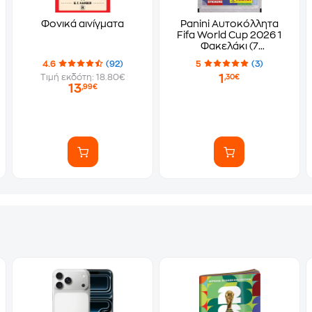
Φονικά αινίγματα
Panini Αυτοκόλλητα
Fifa World Cup 2026 1
Φακελάκι (7
Αυτοκόλλητα)
4.6
(92)
5
(3)
1
Τιμή εκδότη: 18.80€
,30€
13
,99€