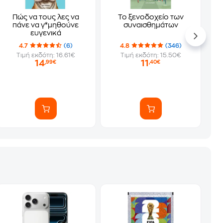
Πώς να τους λες να
Το ξενοδοχείο των
πάνε να γ*μηθούνε
συναισθημάτων
ευγενικά
4.7
(6)
4.8
(346)
Τιμή εκδότη: 16.61€
Τιμή εκδότη: 15.50€
14
11
,99€
,40€