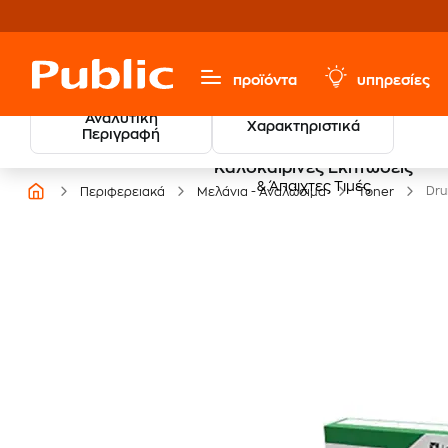
προϊόντα
υπηρεσίες
Αναλυτική
Χαρακτηριστικά
Περιγραφή
Καλοκαιρινές Εκπτώσεις
& Άπαιχτες Τιμές
Dru
Περιφερειακά
Μελάνια - Αναλώσιμα
Toner