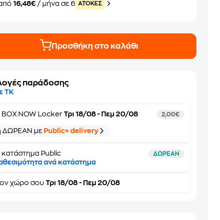
από
16,48€
/ μήνα σε 6
ATOKEΣ
Προσθήκη στο καλάθι
λογές παράδοσης
ε ΤΚ
ε
BOX NOW Locker
Τρι 18/08 - Πεμ 20/08
2,00€
ή ΔΩΡΕΑΝ με
Public+ delivery
 κατάστημα Public
ΔΩΡΕΑΝ
αθεσιμότητα ανά κατάστημα
τον
χώρο σου
Τρι 18/08 - Πεμ 20/08