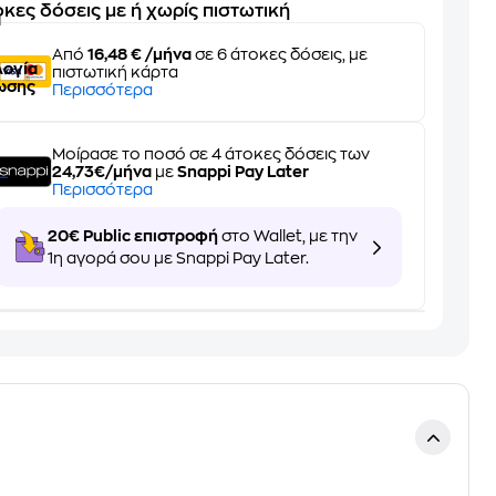
κες δόσεις με ή χωρίς πιστωτική
α
ο
Από
16,48 € /μήνα
σε 6 άτοκες δόσεις, με
λογία
πιστωτική κάρτα
ωσης
Περισσότερα
Μοίρασε το ποσό σε 4 άτοκες δόσεις των
24,73€/μήνα
με
Snappi Pay Later
Περισσότερα
20€ Public επιστροφή
στο Wallet, με την
1η αγορά σου με Snappi Pay Later.