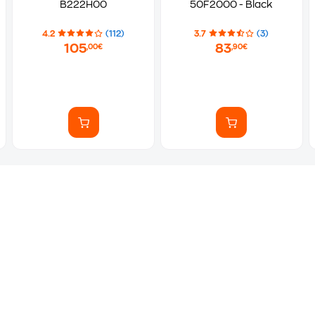
B222H00
50F2000 - Black
4.2
(112)
3.7
(3)
105
83
,00€
,90€