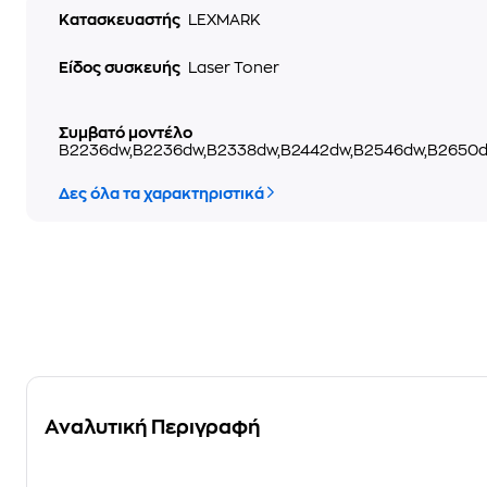
Κατασκευαστής
LEXMARK
Είδος συσκευής
Laser Toner
Συμβατό μοντέλο
B2236dw,B2236dw,B2338dw,B2442dw,B2546dw,B265
Δες όλα τα χαρακτηριστικά
Αναλυτική Περιγραφή