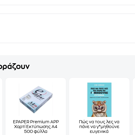
γοράζουν
EPAPER Premium APP
Πώς να τους λες να
Χαρτί Εκτύπωσης A4
πάνε να γ*μηθούνε
500 φύλλα
ευγενικά