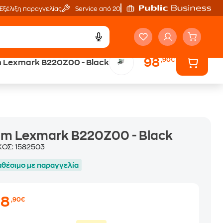
Εξέλιξη παραγγελίας
Service από 20'
98
,90€
 Lexmark B220Z00 - Black
Άτοκες Δόσεις
χωρίς κάρτα
um Lexmark B220Z00 - Black
ΚΟΣ:
1582503
αθέσιμο με παραγγελία
98
,90€