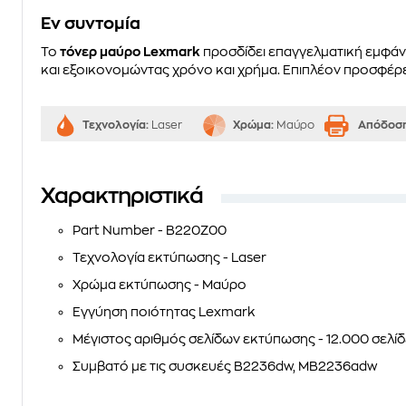
Eν συντομία
Το
τόνερ μαύρο Lexmark
προσδίδει επαγγελματική εμφάν
και εξοικονομώντας χρόνο και χρήμα. Επιπλέον προσφέρει
Τεχνολογία:
Laser
Χρώμα:
Μαύρο
Απόδοσ
Χαρακτηριστικά
Part Number
- B220Z00
Τεχνολογία εκτύπωσης - Laser
Χρώμα εκτύπωσης - Μαύρο
Εγγύηση ποιότητας Lexmark
Μέγιστος αριθμός σελίδων εκτύπωσης - 12.000 σελίδ
Συμβατό με τις συσκευές
B2236dw, MB2236adw