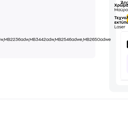
Άτο
Χρώμ
Μαύρ
Τεχνο
εκτύπ
Laser
0dw,MB2236adw,MB3442adw,MB2546adwe,MB2650adwe