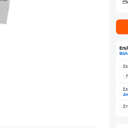
Επι
Βάλ
Σ
Σε
Δι
Σ