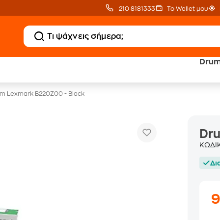
210 8181333
Το Wallet μου
Drum
Δωρεάν BoxNow
Public επιστροφή €
για 1 χρόνο!
κέρδος σε κάθε αγορά
m Lexmark B220Z00 - Black
Dr
ΚΩΔΙ
Δι