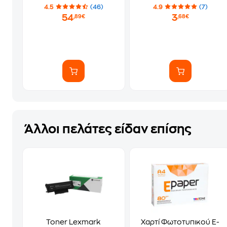
4.5
(46)
4.9
(7)
54
3
,89€
,68€
Άλλοι πελάτες είδαν επίσης
Toner Lexmark
Χαρτί Φωτοτυπικού E-