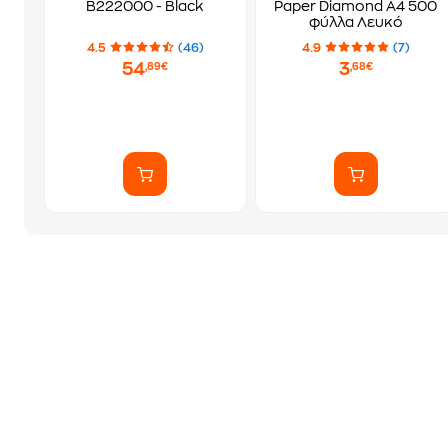
B222000 - Black
Paper Diamond A4 500
φύλλα Λευκό
4.5
(46)
4.9
(7)
54
3
,89€
,68€