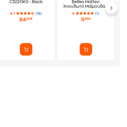
C3220K0 - Black
Bellies Matteo
Χνουδωτό Μαϊμουδάκι
Καφέ 15 cm
4.7
(18)
5
(1)
84
5
,90€
,99€