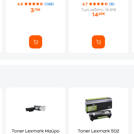
4.6
(149)
4.7
(6)
3
Τιμή εκδότη: 16.61€
,79€
14
,99€
Toner Lexmark Μαύρο
Toner Lexmark 502