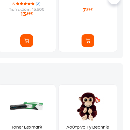
5
(3)
7
Τιμή εκδότη: 15.50€
,99€
13
,99€
Toner Lexmark
Λούτρινο Ty Beannie