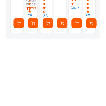
εκδότη:
-
-
Album
Silver
1
15.50€
PS5
Silver
Φακελάκι
13
(2121)
,99€
(7
Αυτοκόλλητ
(3)
(78)
(3)