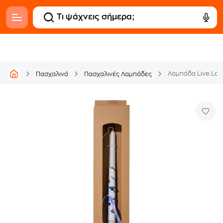
Λαμπάδα Live.Love
Πασχαλινά
Πασχαλινές Λαμπάδες