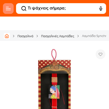
Λαμπάδα Synchron
Πασχαλινά
Πασχαλινές Λαμπάδες