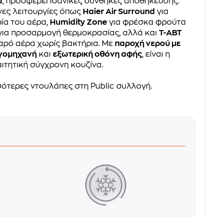
α
, προσφέρει ιδανικές συνθήκες αποθήκευσης.
ες λειτουργίες όπως
Haier Air Surround
για
ία του αέρα,
Humidity Zone
για φρέσκα φρούτα
για προσαρμογή θερμοκρασίας, αλλά και
T-ABT
αρό αέρα χωρίς βακτήρια. Με
παροχή νερού με
γομηχανή
και
εξωτερική οθόνη αφής
, είναι η
αιτητική σύγχρονη κουζίνα.
ότερες ντουλάπες στη Public συλλογή.