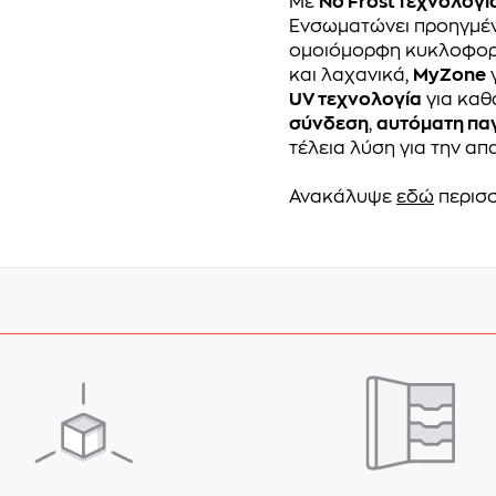
Με
No Frost τεχνολογί
Ενσωματώνει προηγμέν
ομοιόμορφη κυκλοφορ
και λαχανικά,
MyZone
UV τεχνολογία
για καθ
σύνδεση
,
αυτόματη πα
τέλεια λύση για την απ
Ανακάλυψε
εδώ
περισσ