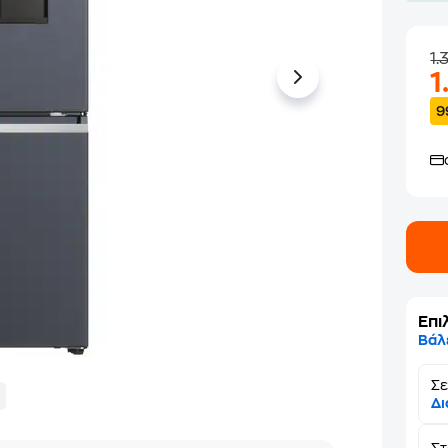
1.
1
9
Επι
Βάλ
Σε
Δι