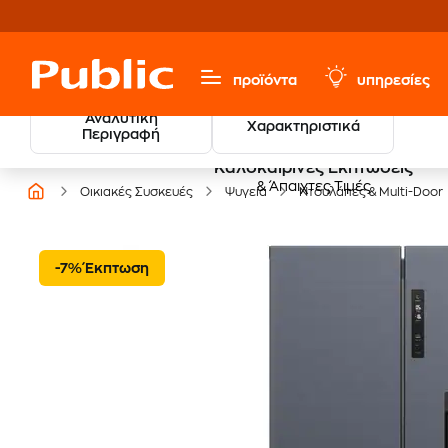
προϊόντα
υπηρεσίες
Αναλυτική
Χαρακτηριστικά
Περιγραφή
Καλοκαιρινές Εκπτώσεις
& Άπαιχτες Τιμές
Οικιακές Συσκευές
Ψυγεία
Ντουλάπες & Multi-Door
-7% Έκπτωση