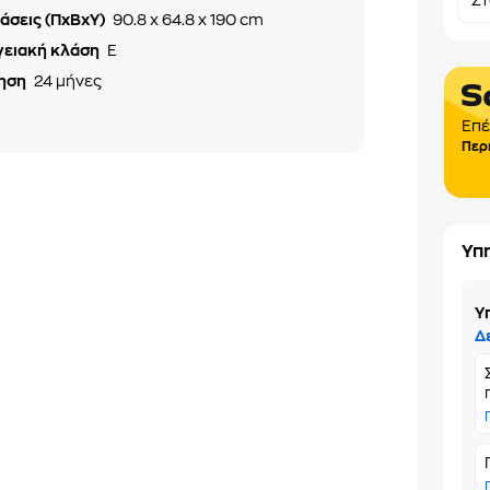
Σ
άσεις (ΠxΒxΥ)
90.8 x 64.8 x 190 cm
γειακή κλάση
E
ηση
24 μήνες
Επέ
Περ
Υπ
Υ
Δ