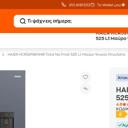
210 8181333
Το Wallet μου
HAIER HCR591
20 € Public επιστροφή
Άτοκες Δόσεις
525 Lt Μαύρο
με Snappi
χωρίς κάρτα
HAIER HCR5919EHMB Total No Frost 525 Lt Μαύρο Ψυγείο Ντουλάπα
Άτοκ
HAI
525
4.8
ΚΩΔΙ
Άμ