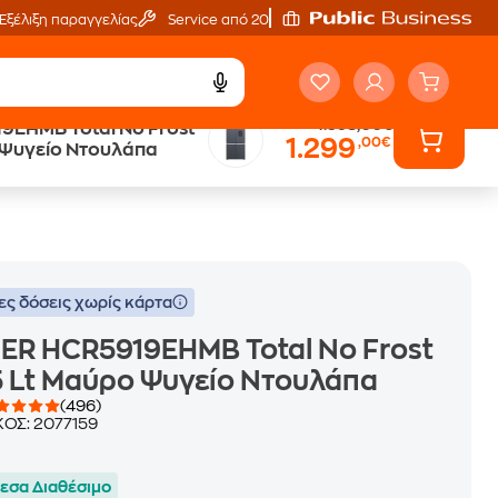
Εξέλιξη παραγγελίας
Service από 20'
1.398,00€
9EHMB Total No Frost
1.299
,00€
Public επιστροφή €
 Ψυγείο Ντουλάπα
κέρδος σε κάθε αγορά
ες δόσεις χωρίς κάρτα
ER HCR5919EHMB Total No Frost
 Lt Μαύρο Ψυγείο Ντουλάπα
(496)
ΚΟΣ:
2077159
εσα Διαθέσιμο