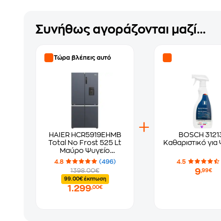
Συνήθως αγοράζονται μαζί...
Τώρα βλέπεις αυτό
HAIER HCR5919EHMB
BOSCH 3121
Total No Frost 525 Lt
Καθαριστικό για
Μαύρο Ψυγείο
Ντουλάπα
4.8
(496)
4.5
9
1398.00€
,99€
99.00€ έκπτωση
1.299
,00€