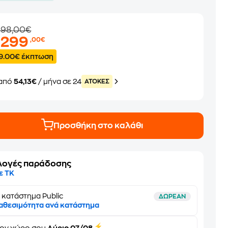
398,00€
.299
,00€
9.00€ έκπτωση
από
54,13€
/ μήνα σε 24
ATOKEΣ
Προσθήκη στο καλάθι
λογές παράδοσης
ε ΤΚ
 κατάστημα Public
ΔΩΡΕΑΝ
αθεσιμότητα ανά κατάστημα