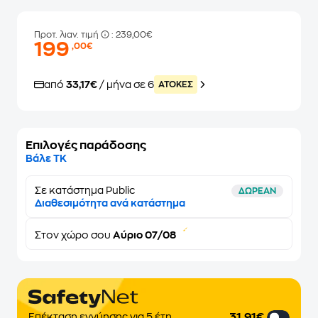
Προτ. λιαν. τιμή
: 239,00€
199
,00€
από
33,17€
/ μήνα σε 6
ATOKEΣ
Επιλογές παράδοσης
Βάλε ΤΚ
Σε κατάστημα Public
ΔΩΡΕΑΝ
Διαθεσιμότητα ανά κατάστημα
Στον
χώρο σου
Αύριο 07/08
31,91€
Επέκταση εγγύησης για 5 έτη