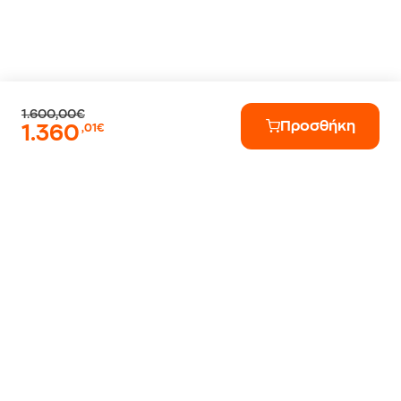
1.600,00€
Προσθήκη
1.360
,01€