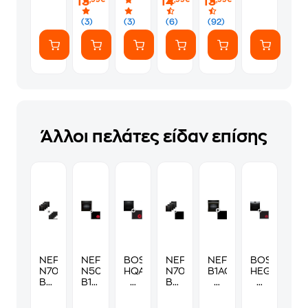
13
14
13
,99€
,99€
,99€
(7
ευγενικά
Αυτοκόλλητα)
(3)
(3)
(6)
(92)
Άλλοι πελάτες είδαν επίσης
NEFF
NEFF
BOSCH
NEFF
NEFF
BOSCH
N70
Ν50
HQA574BB3
N70
B1ACC2AN3
HEG537BS4
B59CR3AY0
B1ACE4AG3
&
B59CR3AY0
&
&
&
&
PKE645BA2E
&
T36FBE1L0
NKF645GA
N90
Ν50
71
N30
71
71