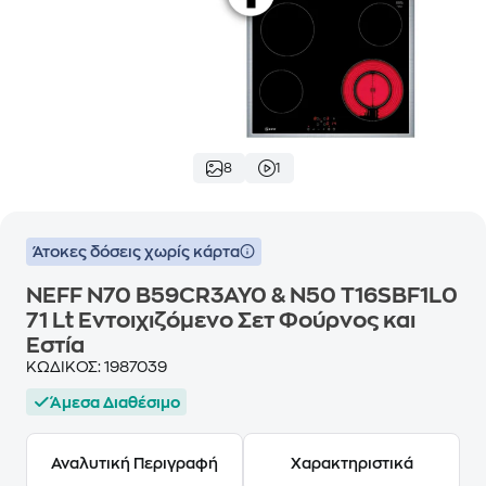
8
1
Άτοκες δόσεις χωρίς κάρτα
NEFF N70 B59CR3AY0 & N50 T16SBF1L0
71 Lt Eντοιχιζόμενο Σετ Φούρνος και
Εστία
ΚΩΔΙΚΟΣ:
1987039
Άμεσα Διαθέσιμο
Αναλυτική Περιγραφή
Χαρακτηριστικά