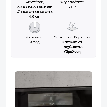
Διαστάσεις
Χωρητικότητα
59.4 x 54.8 x 59.5 cm
71 Lt
// 58.3 cm x 51.3 cm x
4.8 cm
Διακόπτες
Σύστημα Καθαρισμού
Αφής
Καταλυτικά
Τοιχώματα &
Υδρόλυση