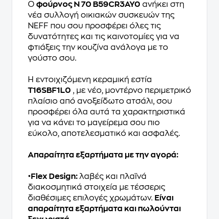
Ο
φούρνος N 70 B59CR3AY0
ανήκει στη
νέα συλλογή οικιακών συσκευών της
NEFF που σου προσφέρει όλες τις
δυνατότητες και τις καινοτομίες για να
φτιάξεις την κουζίνα ανάλογα με το
γούστο σου.
Η εντοιχιζόμενη κεραμική εστία
T16SBF1L0
, με νέο, μοντέρνο περιμετρικό
πλαίσιο από ανοξείδωτο ατσάλι, σου
προσφέρει όλα αυτά τα χαρακτηριστικά
για να κάνει το μαγείρεμα σου πιο
εύκολο, αποτελεσματικό και ασφαλές.
Απαραίτητα εξαρτήματα με την αγορά:
•
Flex Design:
λαβές και πλαϊνά
διακοσμητικά στοιχεία με τέσσερις
διαθέσιμες επιλογές χρωμάτων.
Eίναι
απαραίτητα εξαρτήματα και πωλούνται