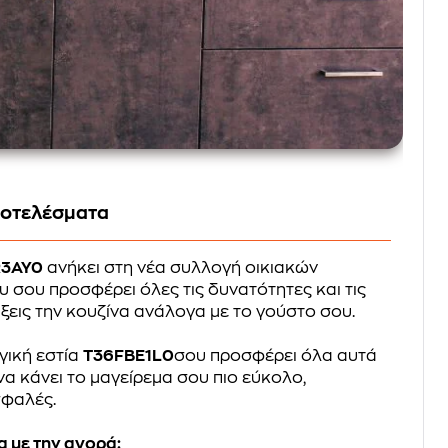
ποτελέσματα
R3AY0
ανήκει στη νέα συλλογή οικιακών
 σου προσφέρει όλες τις δυνατότητες και τις
άξεις την κουζίνα ανάλογα με το γούστο σου.
γική εστία
T36FBE1L0
σου προσφέρει όλα αυτά
να κάνει το μαγείρεμα σου πιο εύκολο,
σφαλές.
 με την αγορά: