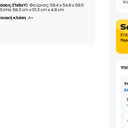
Κα
άσεις (ΠxΒxΥ)
Φούρνος: 59.4 x 54.8 x 59.5
 Εστία: 58.3 cm x 51.3 cm x 4.8 cm
γειακή κλάση
A+
Επέ
Περ
Υπ
Υ
Δ