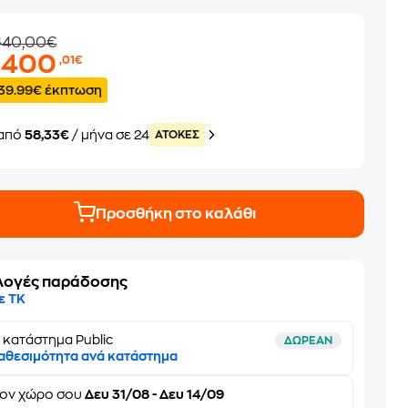
.640,00€
.400
,01€
39.99€ έκπτωση
από
58,33€
/ μήνα σε 24
ATOKEΣ
Προσθήκη στο καλάθι
λογές παράδοσης
ε ΤΚ
 κατάστημα Public
ΔΩΡΕΑΝ
αθεσιμότητα ανά κατάστημα
τον
χώρο σου
Δευ 31/08 - Δευ 14/09