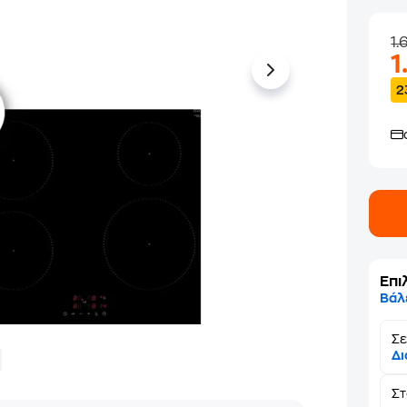
1
1
2
Επι
Βάλ
Σε
Δι
Σ