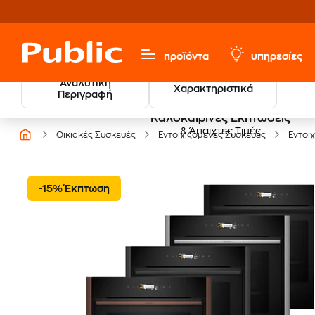
προϊόντα
υπηρεσίες
Αναλυτική
Χαρακτηριστικά
Περιγραφή
Καλοκαιρινές Εκπτώσεις
& Άπαιχτες Τιμές
Οικιακές Συσκευές
Εντοιχιζόμενες Συσκευές
Εντοι
-15% Έκπτωση