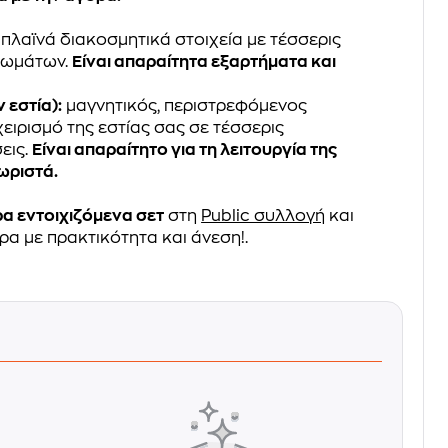
 πλαϊνά διακοσμητικά στοιχεία με τέσσερις
χρωμάτων.
Eίναι απαραίτητα εξαρτήματα και
ν εστία):
μαγνητικός, περιστρεφόμενος
ειρισμό της εστίας σας σε τέσσερις
εις.
Eίναι απαραίτητο για τη λειτουργία της
χωριστά.
α εντοιχιζόμενα σετ
στη
Public συλλογή
και
ρα με πρακτικότητα και άνεση!.