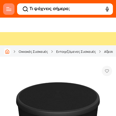
Οικιακές Συσκευές
Εντοιχιζόμενες Συσκευές
Αξεσου