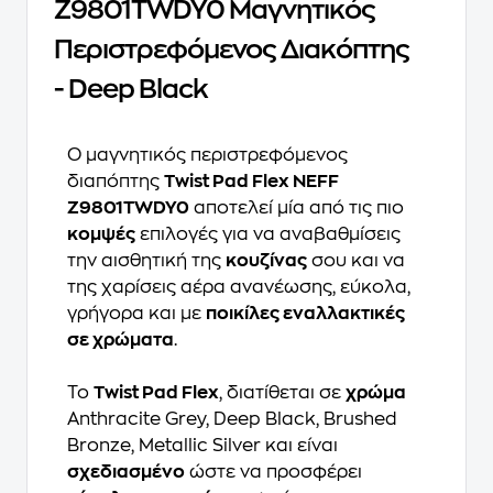
Z9801TWDY0 Μαγνητικός
Περιστρεφόμενος Διακόπτης
- Deep Black
Ο μαγνητικός περιστρεφόμενος
διαπόπτης
Twist Pad Flex NEFF
Z9801TWDY0
αποτελεί μία από τις πιο
κομψές
επιλογές για να αναβαθμίσεις
την αισθητική της
κουζίνας
σου και να
της χαρίσεις αέρα ανανέωσης, εύκολα,
γρήγορα και με
ποικίλες εναλλακτικές
σε χρώματα
.
Το
Twist Pad Flex
, διατίθεται σε
χρώμα
Anthracite Grey, Deep Black, Brushed
Bronze, Metallic Silver και είναι
σχεδιασμένο
ώστε να προσφέρει