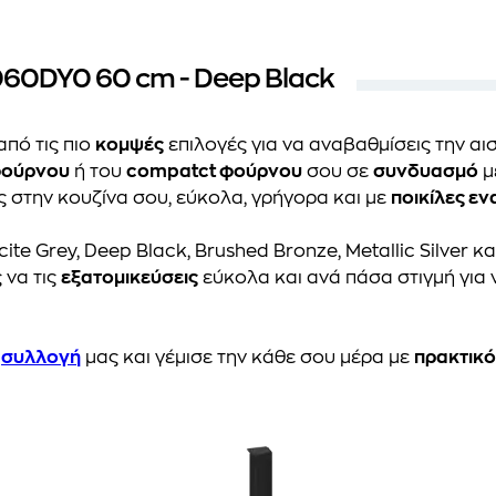
9060DY0 60 cm - Deep Black
από τις πιο
κομψές
επιλογές για να αναβαθμίσεις την αι
ούρνου
ή του
compatct φούρνου
σου σε
συνδυασμό
μ
 στην κουζίνα σου, εύκολα, γρήγορα και με
ποικίλες ε
ite Grey, Deep Black, Brushed Bronze, Metallic Silver κ
 να τις
εξατομικεύσεις
εύκολα και ανά πάσα στιγμή για
η
συλλογή
μας και γέμισε την κάθε σου μέρα με
πρακτικό