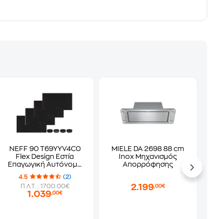
NEFF 90 T69YYV4C0
MIELE DA 2698 88 cm
Flex Design Εστία
Inox Μηχανισμός
Επαγωγική Αυτόνομη
Απορρόφησης
90 cm
4.5
(2)
2.199
Π.Λ.Τ. : 1700.00€
,00€
1.039
,00€