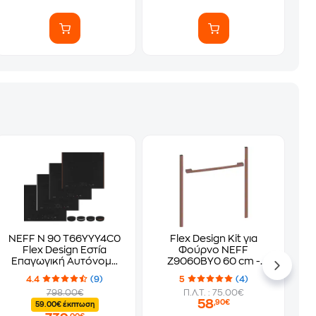
NEFF Ν 90 T66YYY4C0
Flex Design Kit για
Flex Design Εστία
Φούρνο NEFF
Επαγωγική Αυτόνομη
Z9060BY0 60 cm -
60 cm
Brushed Bronze
4.4
(9)
5
(4)
798.00€
Π.Λ.Τ. : 75.00€
58
,90€
59.00€ έκπτωση