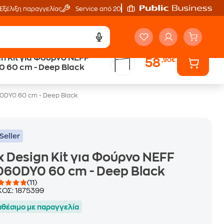
Εξέλιξη παραγγελίας
Service από 20'
gn Kit για Φούρνο NEFF
58
,90€
Public επιστροφή €
 60 cm - Deep Black
κέρδος σε κάθε αγορά
60DY0 60 cm - Deep Black
Seller
x Design Kit για Φούρνο NEFF
60DY0 60 cm - Deep Black
(11)
ΚΟΣ:
1875399
αθέσιμο με παραγγελία