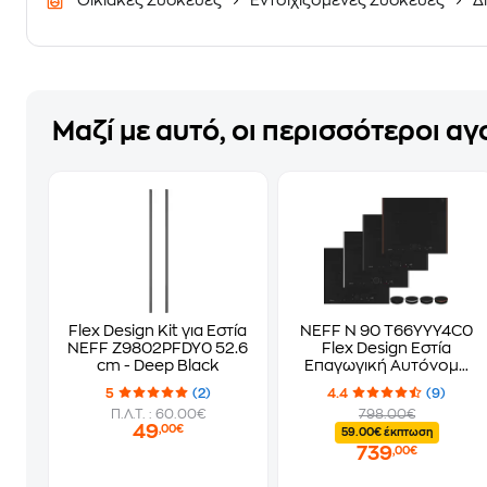
Οικιακές Συσκευές
Εντοιχιζόμενες Συσκευές
Δ
Μαζί με αυτό, οι περισσότεροι α
Flex Design Kit για Εστία
NEFF Ν 90 T66YYY4C0
NEFF Z9802PFDY0 52.6
Flex Design Εστία
cm - Deep Black
Επαγωγική Αυτόνομη
60 cm
5
(2)
4.4
(9)
Π.Λ.Τ. : 60.00€
798.00€
49
,00€
59.00€ έκπτωση
739
,00€