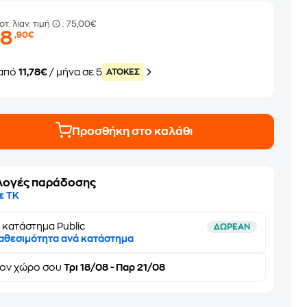
οτ. λιαν. τιμή
: 75,00€
58
,90€
από
11,78€
/ μήνα σε 5
ATOKEΣ
Προσθήκη στο καλάθι
λογές παράδοσης
ε ΤΚ
 κατάστημα Public
ΔΩΡΕΑΝ
αθεσιμότητα ανά κατάστημα
τον
χώρο σου
Τρι 18/08 - Παρ 21/08