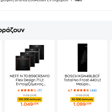
ημοφιλή Brands Συσκευών Εντοιχισμού
Neff
γοράζουν
NEFF N 70 B59CR3AY0
BOSCH KGN49LBCF
Flex Design 71 Lt
Total No Frost 440 Lt
Εντοιχιζόμενος
Μαύρο
Φούρνος Άνω Πάγκου
Ψυγειοκαταψύκτης
4
(7)
4.7
(44)
1149.00€
1149.00€
100.00€ έκπτωση
50.00€ έκπτωση
1.049
1.099
,00€
,00€