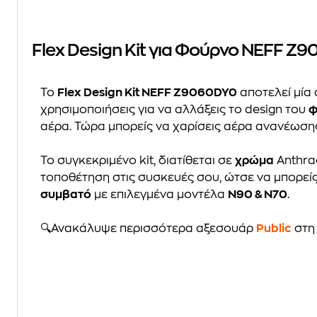
Flex Design Kit για Φούρνο NEFF Z
Το
Flex Design Kit NEFF Z9060DY0
αποτελεί μία 
χρησιμοποιήσεις για να αλλάξεις το design του
φ
αέρα. Τώρα μπορείς να χαρίσεις αέρα ανανέωσης
Το συγκεκριμένο kit, διατίθεται σε
χρώμα
Anthrac
τοποθέτηση στις συσκευές σου, ώτσε να μπορείς
συμβατό
με επιλεγμένα μοντέλα
N90 & N70
.
🔍Ανακάλυψε περισσότερα αξεσουάρ
Public
στ