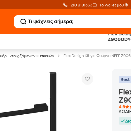
210 8181333
Το Wallet μου
Flex Desi
20 € Public επιστροφή
Άτοκες Δόσεις
Z9060DY0
με Snappi
χωρίς κάρτα
Flex Design Kit για Φούρνο NEFF Z90
υάρ Εντοιχιζόμενων Συσκευών
Best 
Fle
Z90
4.9
ΚΩΔΙ
Δι