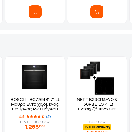
BOSCH HBG7764B1 71 Lt
NEFF B29CR3AY0 &
Μαύρο Εντοιχιζόμενος
T36FBE1L0 71 Lt
Φούρνος Άνω Πάγκου
Eντοιχιζόμενο Σετ
Φούρνος και Εστία
4.5
(2)
Π.Λ.Τ. : 1800.00€
1380.00€
1.265
,00€
130.01€ έκπτωση