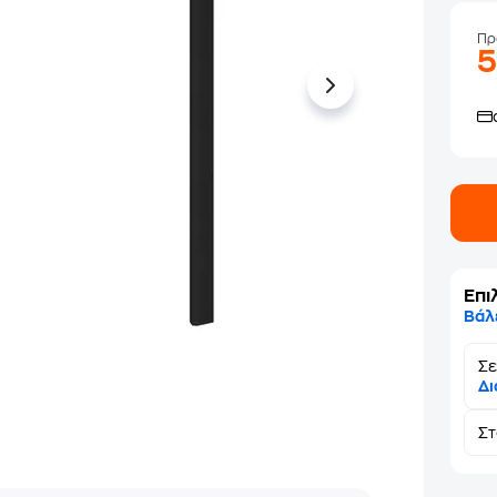
Πρ
Επι
Βάλ
Σε
Δι
Σ