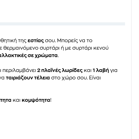
σθητική της
εστίας
σου. Μπορείς να το
ε θερμαινόμενο συρτάρι ή με συρτάρι κενού
ναλλακτικές σε χρώματα
.
αι περιλαμβάνει
2 πλαϊνές λωρίδες
και
1 λαβή
για
 να
ταιριάζουν τέλεια
στο χώρο σου. Είναι
τητα
και
κομψότητα
!