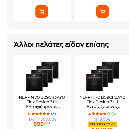
Άλλοι πελάτες είδαν επίσης
NEFF N 70 B29CR3AY0
NEFF N 70 B59CR3AY0
Flex Design 71 lt
Flex Design 71 Lt
Εντοιχιζόμενος
Εντοιχιζόμενος
Φούρνος Άνω Πάγκου
Φούρνος Άνω Πάγκου
5
(3)
4
(7)
Π.Λ.Τ. : 1300.00€
1149.00€
899
,00€
100.00€ έκπτωση