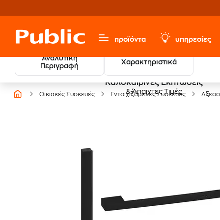
προϊόντα
υπηρεσίες
Αναλυτική
Χαρακτηριστικά
Περιγραφή
Καλοκαιρινές Εκπτώσεις
& Άπαιχτες Τιμές
Οικιακές Συσκευές
Εντοιχιζόμενες Συσκευές
Αξεσο