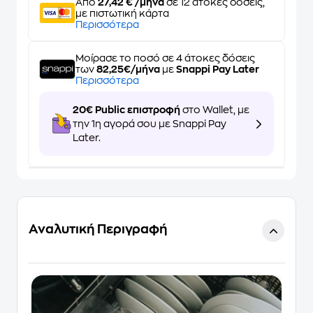
Από
27,42 € /μήνα
σε 12 άτοκες δόσεις,
με πιστωτική κάρτα
Περισσότερα
Μοίρασε το ποσό σε 4 άτοκες δόσεις
των
82,25€/μήνα
με
Snappi Pay Later
Περισσότερα
20€ Public επιστροφή
στο Wallet, με
την 1η αγορά σου με Snappi Pay
Later.
Αναλυτική Περιγραφή