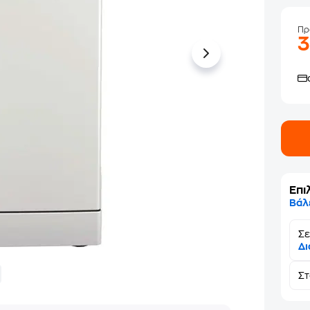
Πρ
Επι
Βάλ
Σε
Δι
Σ