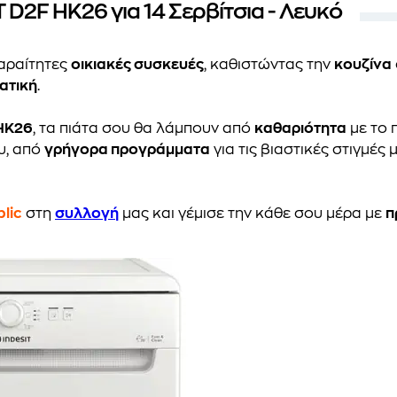
D2F HK26 για 14 Σερβίτσια - Λευκό
παραίτητες
οικιακές συσκευές
, καθιστώντας την
κουζίνα
ατική
.
 HK26
, τα πιάτα σου θα λάμπουν από
καθαριότητα
με το 
υ, από
γρήγορα προγράμματα
για τις βιαστικές στιγμές 
lic
στη
συλλογή
μας και γέμισε την κάθε σου μέρα με
π