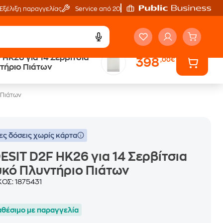
Εξέλιξη παραγγελίας
Service από 20'
 HK26 για 14 Σερβίτσια
398
,00€
Public επιστροφή €
τήριο Πιάτων
κέρδος σε κάθε αγορά
 Πιάτων
ες δόσεις χωρίς κάρτα
ESIT D2F HK26 για 14 Σερβίτσια
κό Πλυντήριο Πιάτων
ΚΟΣ:
1875431
αθέσιμο με παραγγελία