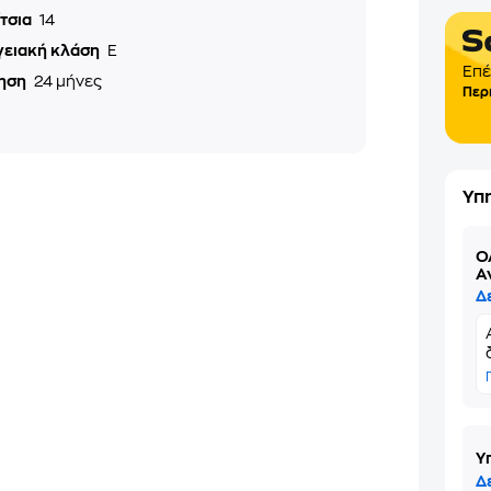
ίτσια
14
γειακή κλάση
E
Επέ
ηση
24 μήνες
Περ
Υπ
Ό
Α
Δ
Υ
Δ