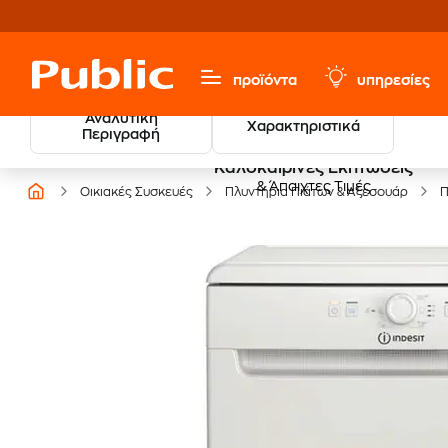
προϊόντα
υπηρεσίες
Αναλυτική
Χαρακτηριστικά
Περιγραφή
Καλοκαιρινές Εκπτώσεις
& Άπαιχτες Τιμές
Οικιακές Συσκευές
Πλυντήρια Πιάτων & Αξεσουάρ
Π