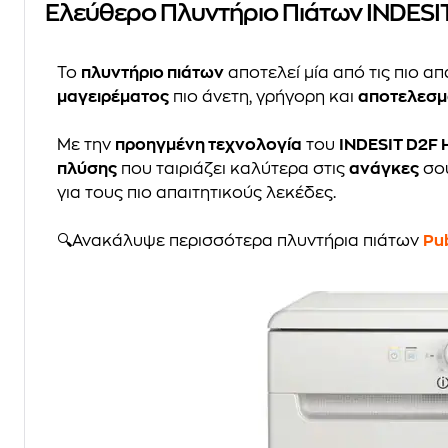
Ελεύθερο Πλυντήριο Πιάτων INDESIT 
Το
πλυντήριο πιάτων
αποτελεί μία από τις πιο α
μαγειρέματος
πιο άνετη, γρήγορη και
αποτελεσμ
Με την
προηγμένη τεχνολογία
του
INDESIT D2F
πλύσης
που ταιριάζει καλύτερα στις
ανάγκες
σο
για τους πιο απαιτητικούς λεκέδες.
🔍Ανακάλυψε περισσότερα πλυντήρια πιάτων
Pub