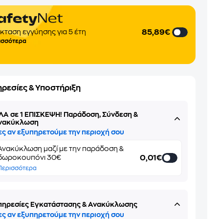
85,89€
κταση εγγύησης για 5 έτη
ισσότερα
ηρεσίες & Υποστήριξη
ΛΑ σε 1 ΕΠΙΣΚΕΨΗ! Παράδοση, Σύνδεση &
νακύκλωση
ες αν εξυπηρετούμε την περιοχή σου
Ανακύκλωση μαζί με την παράδοση &
0,01€
δωροκουπόνι 30€
Περισσότερα
πηρεσίες Εγκατάστασης & Ανακύκλωσης
ες αν εξυπηρετούμε την περιοχή σου