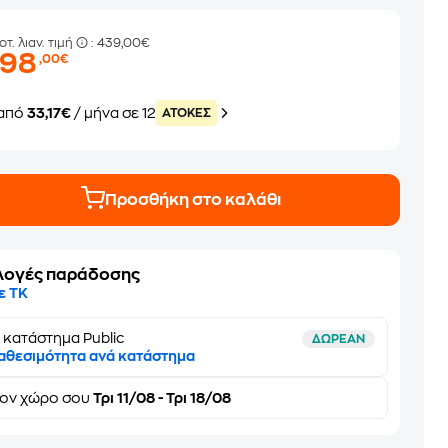
οτ. λιαν. τιμή
: 439,00€
398
,00€
από
33,17€
/ μήνα σε 12
ATOKEΣ
Προσθήκη στο καλάθι
λογές παράδοσης
ε ΤΚ
 κατάστημα Public
ΔΩΡΕΑΝ
αθεσιμότητα ανά κατάστημα
τον
χώρο σου
Τρι 11/08 - Τρι 18/08