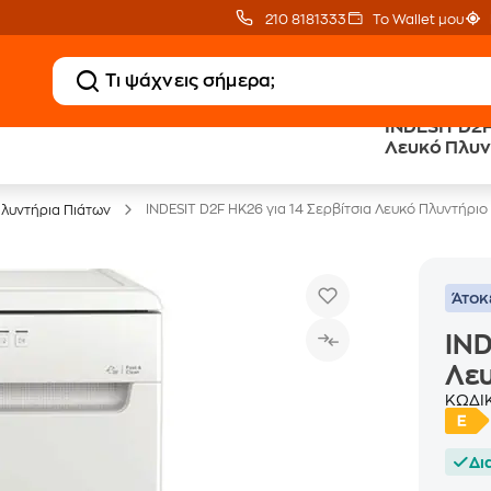
210 8181333
Το Wallet μου
INDESIT D2F
20 € Public επιστροφή
Άτοκες Δόσεις
Λευκό Πλυν
με Snappi
χωρίς κάρτα
INDESIT D2F HK26 για 14 Σερβίτσια Λευκό Πλυντήριο
λυντήρια Πιάτων
Άτοκ
IND
Λευ
ΚΩΔΙ
Δι