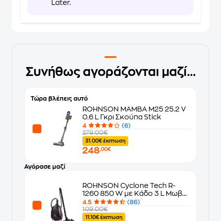
Later.
Συνήθως αγοράζονται μαζί...
Τώρα βλέπεις αυτό
ROHNSON MAMBA M25 25.2 V
0.6 L Γκρι Σκούπα Stick
4
(6)
279.00€
31.00€ έκπτωση
248
,00€
Αγόρασε μαζί
ROHNSON Cyclone Tech R-
1260 850 W με Κάδο 3 L Μωβ
Ηλεκτρική Σκούπα
4.5
(86)
109.00€
11.10€ έκπτωση