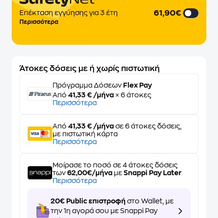
61,90€
Επέκταση εγγύησης για 3 έτη
Περισσότερα
Άτοκες δόσεις με ή χωρίς πιστωτική
Πρόγραμμα Δόσεων
Flex Pay
Από
41,33 € /μήνα
× 6 άτοκες
Περισσότερα
Από
41,33 € /μήνα
σε 6 άτοκες δόσεις,
με πιστωτική κάρτα
Περισσότερα
Μοίρασε το ποσό σε 4 άτοκες δόσεις
των
62,00€/μήνα
με
Snappi Pay Later
Περισσότερα
20€ Public επιστροφή
στο Wallet, με
την 1η αγορά σου με Snappi Pay