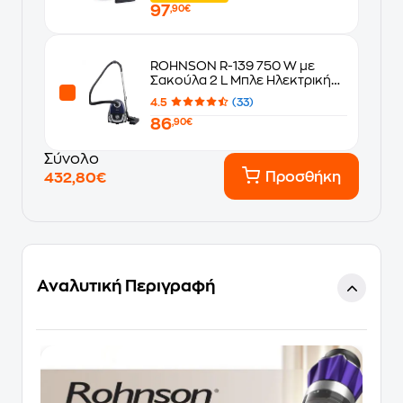
97
,90€
ROHNSON R-139 750 W με
Σακούλα 2 L Μπλε Ηλεκτρική
Σκούπα
4.5
(33)
86
,90€
Σύνολο
Προσθήκη
432,80€
Αναλυτική Περιγραφή