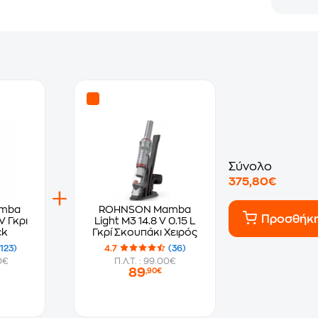
Σύνολο
375,80€
mba
ROHNSON Mamba
Προσθήκ
V Γκρι
Light M3 14.8 V 0.15 L
ck
Γκρί Σκουπάκι Χειρός
(123)
4.7
(36)
0€
Π.Λ.Τ. : 99.00€
89
,90€