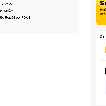
ς
750 W
Επέ
μα
Μπλε
Περ
εδα θορύβου
79 dB
Άτο