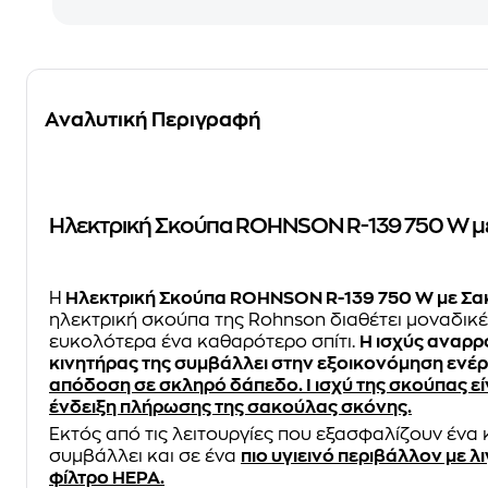
Αναλυτική Περιγραφή
Ηλεκτρική Σκούπα ROHNSON R-139 750 W με
Η
Ηλεκτρική Σκούπα ROHNSON R-139 750 W με Σακού
ηλεκτρική σκούπα της Rohnson διαθέτει μοναδικέ
ευκολότερα ένα καθαρότερο σπίτι.
Η ισχύς αναρρ
κινητήρας της συμβάλλει στην εξοικονόμηση ενέρ
απόδοση σε σκληρό δάπεδο. Ι ισχύ της σκούπας είν
ένδειξη πλήρωσης της σακούλας σκόνης.
Εκτός από τις λειτουργίες που εξασφαλίζουν ένα
συμβάλλει και σε ένα
πιο υγιεινό περιβάλλον με 
φίλτρο HEPA.