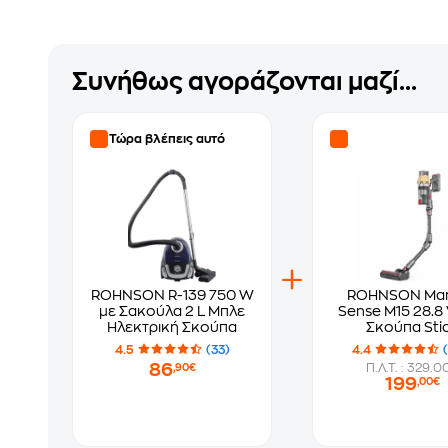
Συνήθως αγοράζονται μαζί...
Τώρα βλέπεις αυτό
ROHNSON R-139 750 W
ROHNSON Ma
με Σακούλα 2 L Μπλε
Sense M15 28.8 
Ηλεκτρική Σκούπα
Σκούπα Sti
4.5
(33)
4.4
86
Π.Λ.Τ. : 329.0
,90€
199
,00€