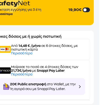
19,90€
κταση εγγύησης για 3 έτη
ισσότερα
κες δόσεις με ή χωρίς πιστωτική
Από
14,48 € /μήνα
σε 6 άτοκες δόσεις, με
πιστωτική κάρτα
Περισσότερα
Μοίρασε το ποσό σε 4 άτοκες δόσεις των
21,73€/μήνα
με
Snappi Pay Later
Περισσότερα
20€ Public επιστροφή
στο Wallet, με την
1η αγορά σου με Snappi Pay Later.