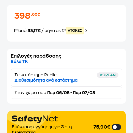
398
,00€
από
33,17€
/ μήνα σε 12
ATOKEΣ
Επιλογές παράδοσης
Βάλε ΤΚ
Σε κατάστημα Public
ΔΩΡΕΑΝ
Διαθεσιμότητα ανά κατάστημα
Στον
χώρο σου
Πεμ 06/08 - Παρ 07/08
75,90€
Επέκταση εγγύησης για 3 έτη
Περισσότερα