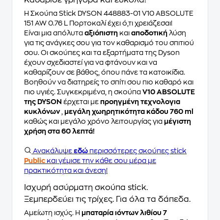
Καθάρισε γρήγορα και εύκολα!
Η Σκούπα Stick DYSON 448883-01 V10 ABSOLUTE
151 AW 0.76 L Πορτοκαλί έχει ό,τι χρειάζεσαι!
Είναι μια απόλυτα
αξιόπιστη
και
αποδοτική
λύση
για τις ανάγκες σου για τον καθαρισμό του σπιτιού
σου. Οι σκούπες και τα εξαρτήματα της Dyson
έχουν σχεδιαστεί για να φτάνουν και να
καθαρίζουν σε βάθος, όπου πάνε τα κατοικίδια.
Βοηθούν να διατηρείς το σπίτι σου πιο καθαρό και
πιο υγιές. Συγκεκριμένα, η σκούπα
V10 ABSOLUTE
της DYSON
έρχεται με
προηγμένη τεχνολογια
κυκλόνων
,
μεγάλη χωηρητικότητα κάδου 760 ml
καθώς και μεγάλο χρόνο λειτουργίας για
μέγιστη
χρήση στα 60 λεπτά!
Ανακάλυψε
εδώ
περισσότερες σκούπες stick
Public
και γέμισε την κάθε σου μέρα με
πρακτικότητα και άνεση!
Ισχυρή ασύρματη σκούπα stick.
Ξεμπερδεύει τις τρίχες. Για όλα τα δάπεδα.
Αμείωτη ισχύς. Η
μπαταρία ιόντων λιθίου 7