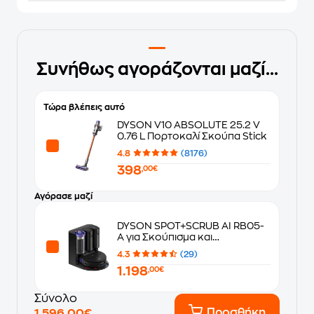
Συνήθως αγοράζονται μαζί...
Τώρα βλέπεις αυτό
DYSON V10 ABSOLUTE 25.2 V
0.76 L Πορτοκαλί Σκούπα Stick
4.8
(8176)
398
,00€
Αγόρασε μαζί
DYSON SPOT+SCRUB AI RB05-
A για Σκούπισμα και
Σφουγγάρισμα Μαύρο Σκούπα
4.3
(29)
Ρομπότ
1.198
,00€
Σύνολο
Προσθήκη
1.596,00€