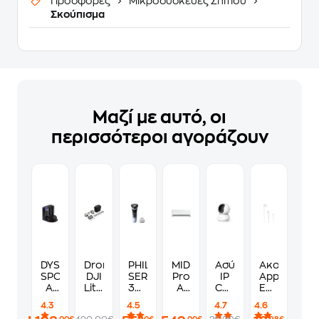
Προσφορές
Μικροσυσκευές Σπιτιού
Σκούπισμα
Μαζί με αυτό, οι
περισσότεροι αγοράζουν
DYSON
Drone
PHILIPS
MIDEA
Ασύρματη
Ακουστικά
SPOT+SCRUB
DJI
SERIES
Pro
IP
Apple
AI
Lito
3000X
AI
Camera
Earpods
RB05-
1
X3003/00
Κλιματιστικό
TP-
Handsfree
4.3
4.5
4.7
4.6
A
Fly
Ξυριστική
Inverter
Link
USB-