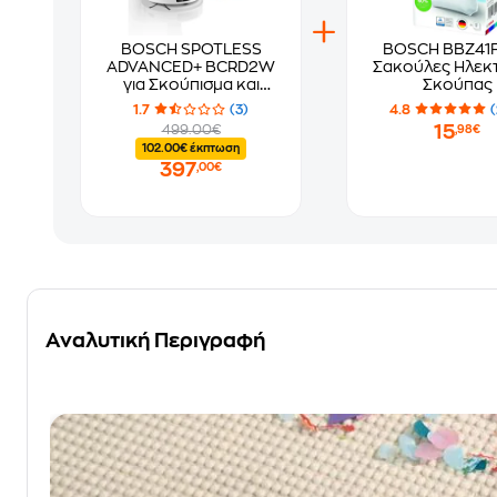
BOSCH SPOTLESS
BOSCH BBZ41
ADVANCED+ BCRD2W
Σακούλες Ηλεκ
για Σκούπισμα και
Σκούπας
Σφουγγάρισμα Λευκό
1.7
(3)
4.8
(
Σκούπα Ρομπότ
15
499.00€
,98€
102.00€ έκπτωση
397
,00€
Αναλυτική Περιγραφή