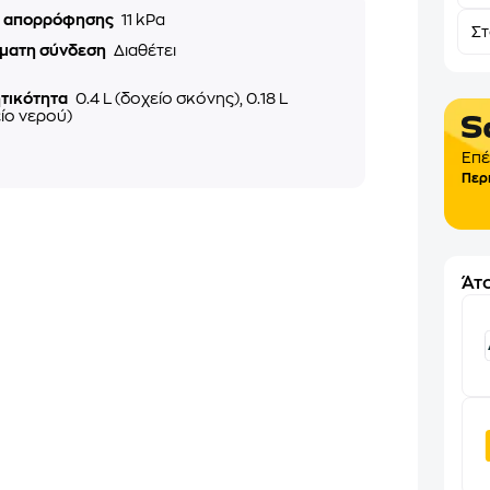
ς απορρόφησης
11 kPa
Σ
ματη σύνδεση
Διαθέτει
τικότητα
0.4 L (δοχείο σκόνης), 0.18 L
ίο νερού)
Επέ
Περ
Άτο