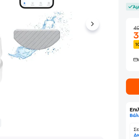
Άμ
4
1
Επι
Βάλ
Σε
Δι