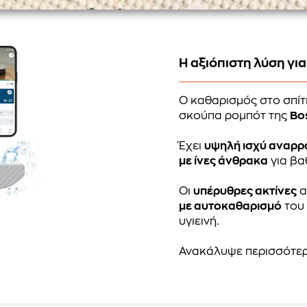
Η αξιόπιστη λύση γι
Ο καθαρισμός στο σπίτι
σκούπα ρομπότ της
Bo
Έχει
υψηλή ισχύ αναρρ
με ίνες άνθρακα
για βα
Οι
υπέρυθρες ακτίνες
α
με αυτοκαθαρισμό
του 
υγιεινή.
Ανακάλυψε περισσότε