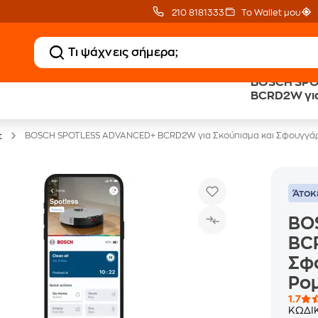
210 8181333
Το Wallet μου
BOSCH SPO
Clearance
Δωρεάν Μεταφορικ
BCRD2W για
Μικροσυσκευών
με Public+ Delivery
Σφουγγάρι
Ρομπότ
BOSCH SPOTLESS ADVANCED+ BCRD2W για Σκούπισμα και Σφουγγάρ
t
Άτοκ
BO
BCR
Σφ
Ρο
1.7
ΚΩΔΙ