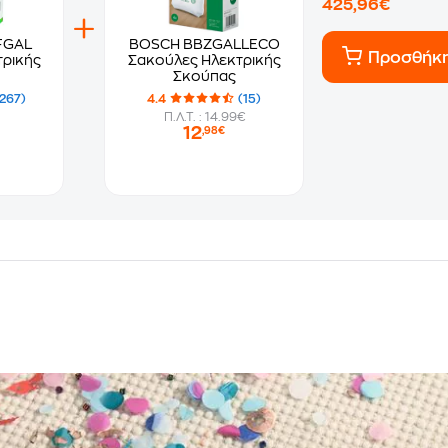
425,96€
FGAL
BOSCH BBZGALLECO
Προσθήκ
τρικής
Σακούλες Ηλεκτρικής
Σκούπας
267)
4.4
(15)
Π.Λ.Τ. : 14.99€
12
,98€