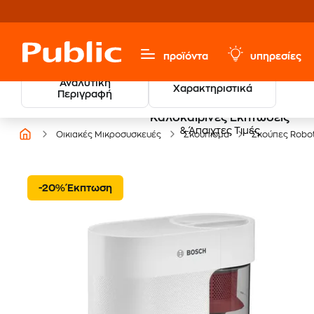
προϊόντα
υπηρεσίες
Αναλυτική
Χαρακτηριστικά
Περιγραφή
Καλοκαιρινές Εκπτώσεις
& Άπαιχτες Τιμές
Οικιακές Μικροσυσκευές
Σκούπισμα
Σκούπες Robo
-20% Έκπτωση