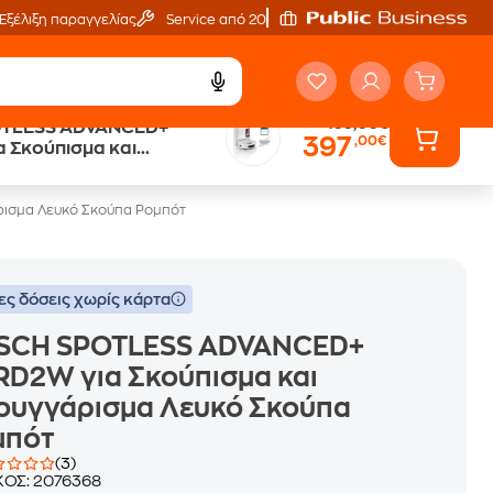
Εξέλιξη παραγγελίας
Service από 20'
499,00€
TLESS ADVANCED+
397
,00€
ά
Public επιστροφή €
 Σκούπισμα και
κέρδος σε κάθε αγορά
σμα Λευκό Σκούπα
ισμα Λευκό Σκούπα Ρομπότ
ες δόσεις χωρίς κάρτα
SCH SPOTLESS ADVANCED+
D2W για Σκούπισμα και
ουγγάρισμα Λευκό Σκούπα
μπότ
(3)
ΚΟΣ:
2076368