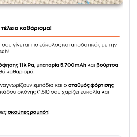
α τέλειο καθάρισμα!
 σου γίνεται πιο εύκολος και αποδοτικός με την
sch
!
όφησης 11k Pa
,
μπαταρία 5.700mAh
και
βούρτσα
θύ καθαρισμό.
ναγνωρίζουν εμπόδια και ο
σταθμός φόρτισης
κάδου σκόνης (1,5lt) σου χαρίζει ευκολία και
ρες
σκούπες ρομπότ
!