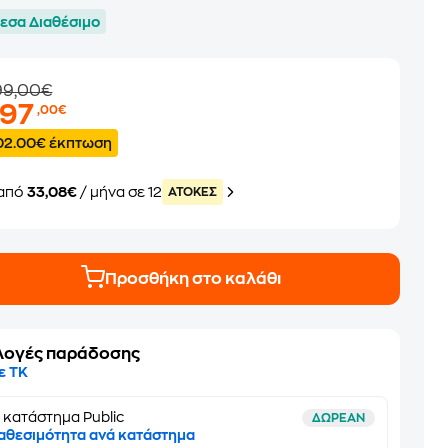
εσα Διαθέσιμο
99,00€
397
,00€
02.00€ έκπτωση
από
33,08€
/ μήνα σε 12
ATOKEΣ
Προσθήκη στο καλάθι
λογές παράδοσης
ε ΤΚ
 κατάστημα Public
ΔΩΡΕΑΝ
αθεσιμότητα ανά κατάστημα