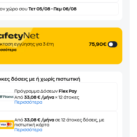
τον
χώρο σου
Τετ 05/08 - Πεμ 06/08
75,90€
κταση εγγύησης για 3 έτη
ισσότερα
κες δόσεις με ή χωρίς πιστωτική
Πρόγραμμα Δόσεων
Flex Pay
Από
33,08 € /μήνα
× 12 άτοκες
Περισσότερα
Από
33,08 € /μήνα
σε 12 άτοκες δόσεις, με
πιστωτική κάρτα
Περισσότερα