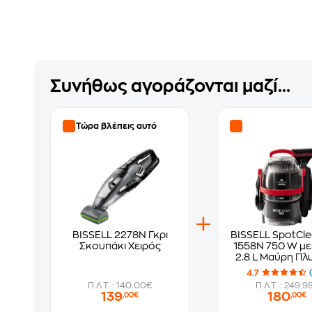
Συνήθως αγοράζονται μαζί...
Τώρα βλέπεις αυτό
BISSELL 2278N Γκρι
BISSELL SpotCle
Σκουπάκι Χειρός
1558N 750 W με
2.8 L Μαύρη Πλ
Σκούπα
4.7
Π.Λ.Τ. : 140.00€
Π.Λ.Τ. : 249.9
139
180
,00€
,00€