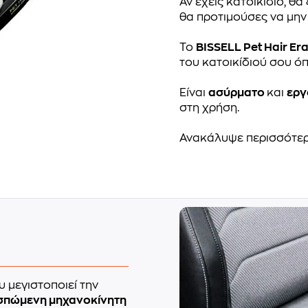
Αν έχεις κατοικίδιο, θ
θα προτιμούσες να μην 
To
BISSELL Pet Hair Er
του κατοικίδιού σου όπ
Είναι
ασύρματο
και
εργ
στη χρήση.
Ανακάλυψε περισσότε
 μεγιστοποιεί την
σπώμενη μηχανοκίνητη