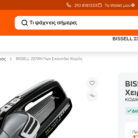
210 8181333
Το Wallet μου
BISSELL 2
Clearance
Δωρεάν Μεταφορικ
Μικροσυσκευών
με Public+ Delivery
BISSELL 2278N Γκρι Σκουπάκι Χειρός
ρός
BIS
Χει
ΚΩΔΙ
Δι
Πρ