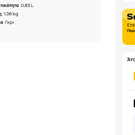
τικότητα
0.83 L
ς
1.36 kg
μα
Γκρι
Επέ
Περ
Άτο