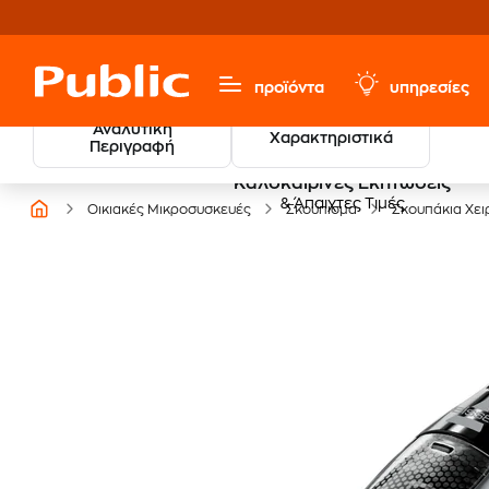
προϊόντα
υπηρεσίες
Αναλυτική
Χαρακτηριστικά
Περιγραφή
Καλοκαιρινές Εκπτώσεις
& Άπαιχτες Τιμές
Οικιακές Μικροσυσκευές
Σκούπισμα
Σκουπάκια Χει