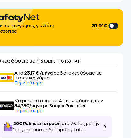
31,91€
κταση εγγύησης για 3 έτη
ισσότερα
κες δόσεις με ή χωρίς πιστωτική
Από
23,17 € /μήνα
σε 6 άτοκες δόσεις, με
πιστωτική κάρτα
Περισσότερα
Μοίρασε το ποσό σε 4 άτοκες δόσεις των
34,75€/μήνα
με
Snappi Pay Later
Περισσότερα
20€ Public επιστροφή
στο Wallet, με την
1η αγορά σου με Snappi Pay Later.