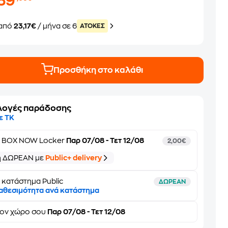
139
από
23,17€
/ μήνα σε 6
ATOKEΣ
Προσθήκη στο καλάθι
λογές παράδοσης
ε ΤΚ
ε
BOX NOW Locker
Παρ 07/08 - Τετ 12/08
2,00€
ή ΔΩΡΕΑΝ με
Public+ delivery
 κατάστημα Public
ΔΩΡΕΑΝ
αθεσιμότητα ανά κατάστημα
τον
χώρο σου
Παρ 07/08 - Τετ 12/08