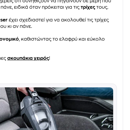
α ξέρεις ότι συνηθίζουν να πηγαίνουν σε μέρη που
πάνε, ειδικά όταν πρόκειται για τις
τρίχες
τους.
aser
έχει σχεδιαστεί για να ακολουθεί τις τρίχες
ου κι αν πάνε.
ονομικό
, καθιστώντας τo ελαφρύ και εύκολο
ρες
σκουπάκια χειρός
!