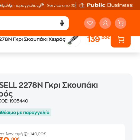
Εξέλιξη παραγγελίας
Service από 20'
139
,00€
278N Γκρι Σκουπάκι Χειρός
ά
Public επιστροφή €
κέρδος σε κάθε αγορά
SELL 2278N Γκρι Σκουπάκι
ρός
ΚΟΣ:
1995440
αθέσιμο με παραγγελία
οτ. λιαν. τιμή
: 140,00€
,00€