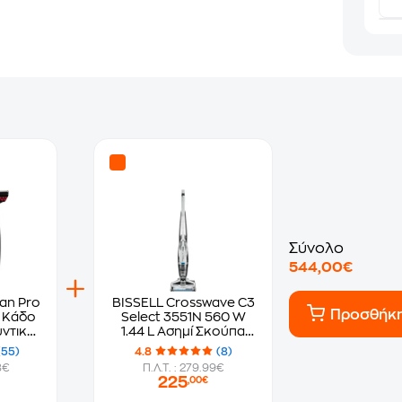
Σύνολο
544,00€
an Pro
BISSELL Crosswave C3
Προσθήκ
 Κάδο
Select 3551N 560 W
υντική
1.44 L Ασημί Σκούπα
Stick
(55)
4.8
(8)
8€
Π.Λ.Τ. : 279.99€
225
,00€