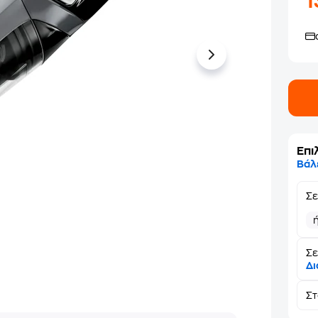
Επι
Βάλ
Σ
Σε
Δι
Σ