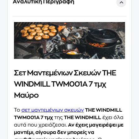
Αναλυτική Περιγραφή
Σετ Μαντεμένιων Σκευών THE
WINDMILL TWM001A 7 τμχ
Μαύρο
Το
σετ μαντεμένιων σκευών
THE WINDMILL
TWM001A 7 τμχ
της
THE WINDMILL
έχει όλα
αυτά που χρειάζεσαι.
Αν έχεις μαγειρέψει με
μαντέμι, σίγουρα δεν μπορείς να