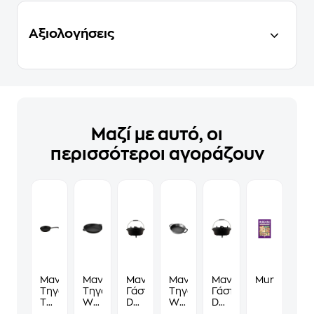
Αξιολογήσεις
Μαζί με αυτό, οι
περισσότεροι αγοράζουν
Μαντεμένιο
Μαντεμένιο
Μαντεμένια
Μαντεμένιο
Μαντεμένια
Murdoku
Τηγάνι
Τηγάνι-
Γάστρα
Τηγάνι
Γάστρα
THE
Wok
Dutch
WINDMILL
Dutch
WINDMILL
THE
Oven
TWM303
Oven