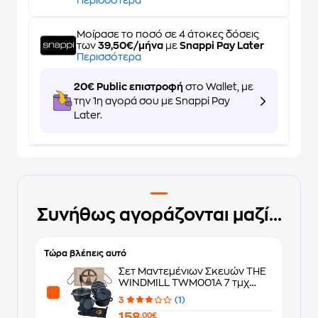
Περισσότερα
Μοίρασε το ποσό σε 4 άτοκες δόσεις
των
39,50€/μήνα
με
Snappi Pay Later
Περισσότερα
20€ Public επιστροφή
στο Wallet, με
την 1η αγορά σου με Snappi Pay
Later.
Συνήθως αγοράζονται μαζί...
Τώρα βλέπεις αυτό
Σετ Μαντεμένιων Σκευών THE
WINDMILL TWM001A 7 τμχ
Μαύρο
3
(1)
158
,00€