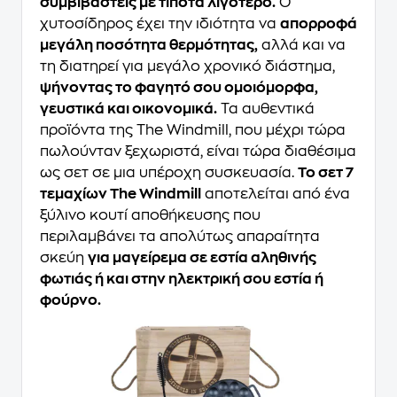
συμβιβαστείς με τίποτα λιγότερο.
Ο
χυτοσίδηρος έχει την ιδιότητα να
απορροφά
μεγάλη ποσότητα θερμότητας,
αλλά και να
τη διατηρεί για μεγάλο χρονικό διάστημα,
ψήνοντας το φαγητό σου ομοιόμορφα,
γευστικά και οικονομικά.
Τα αυθεντικά
προϊόντα της The Windmill, που μέχρι τώρα
πωλούνταν ξεχωριστά, είναι τώρα διαθέσιμα
ως σετ σε μια υπέροχη συσκευασία.
Το σετ 7
τεμαχίων The Windmill
αποτελείται από ένα
ξύλινο κουτί αποθήκευσης που
περιλαμβάνει τα απολύτως απαραίτητα
σκεύη
για μαγείρεμα σε εστία αληθινής
φωτιάς ή και στην ηλεκτρική σου εστία ή
φούρνο.