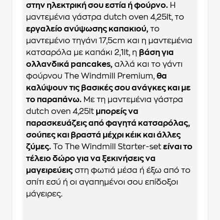
στην ηλεκτρική σου εστία ή φούρνο.
H
μαντεμένια γάστρα dutch oven 4,25lt, το
εργαλείο ανύψωσης καπακιού,
το
μαντεμένιο τηγάνι 17,5cm και η μαντεμένια
κατσαρόλα με καπάκι 2,1lt, η
βάση για
ολλανδικά pancakes,
αλλά και το γάντι
φούρνου The Windmill Premium,
θα
καλύψουν τις βασικές σου ανάγκες και με
το παραπάνω.
Με τη μαντεμένια γάστρα
dutch oven 4,25lt
μπορείς να
παρασκευάζεις από φαγητά κατσαρόλας,
σούπες και βραστά μέχρι κέικ και άλλες
ζύμες.
Το The Windmill Starter-set
είναι το
τέλειο δώρο για να ξεκινήσεις να
μαγειρεύεις
στη φωτιά μέσα ή έξω από το
σπίτι εσύ ή οι αγαπημένοι σου επίδοξοι
μάγειρες.