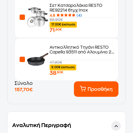
Σετ Κατσαρολάκια RESTO
RE92214 6τμχ Inox
4.8
(4)
88.90€
17.00€ έκπτωση
71
,90€
Αντικολλητικό Τηγάνι RESTO
Capella 93511 από Αλουμίνιο 28
cm
47.90€
9.00€ έκπτωση
38
,90€
Σύνολο
Προσθήκη
157,70€
Αναλυτική Περιγραφή