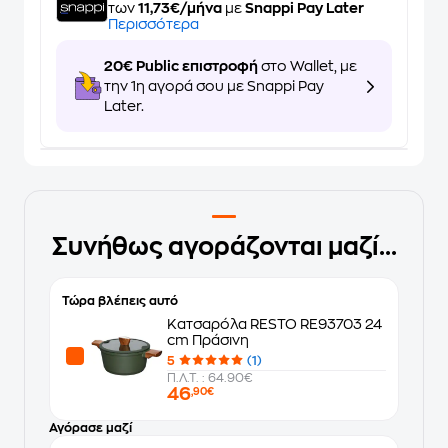
των
11,73€/μήνα
με
Snappi Pay Later
Περισσότερα
20€ Public επιστροφή
στο Wallet, με
την 1η αγορά σου με Snappi Pay
Later.
Συνήθως αγοράζονται μαζί...
Τώρα βλέπεις αυτό
Κατσαρόλα RESTO RE93703 24
cm Πράσινη
5
(1)
Π.Λ.Τ. : 64.90€
46
,90€
Αγόρασε μαζί