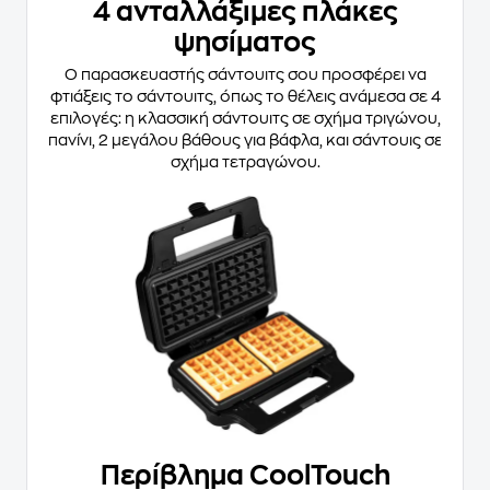
4 ανταλλάξιμες πλάκες
ψησίματος
Ο παρασκευαστής σάντουιτς σου προσφέρει να
φτιάξεις το σάντουιτς, όπως το θέλεις ανάμεσα σε 4
επιλογές: η κλασσική σάντουιτς σε σχήμα τριγώνου,
πανίνι, 2 μεγάλου βάθους για βάφλα, και σάντουις σε
σχήμα τετραγώνου.
Περίβλημα CoolTouch