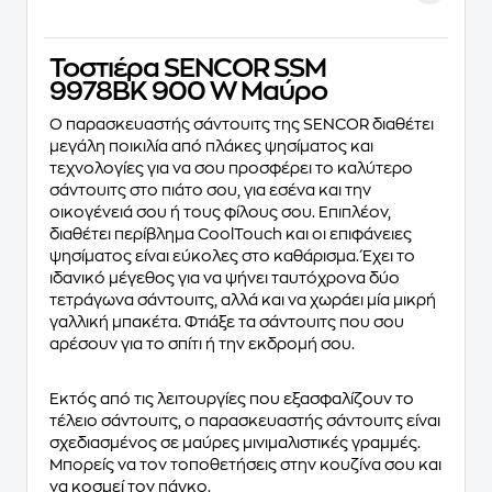
Τοστιέρα SENCOR SSM
9978BK 900 W Μαύρο
O παρασκευαστής σάντουιτς της SENCOR διαθέτει
μεγάλη ποικιλία από πλάκες ψησίματος και
τεχνολογίες για να σου προσφέρει το καλύτερο
σάντουιτς στο πιάτο σου, για εσένα και την
οικογένειά σου ή τους φίλους σου. Επιπλέον,
διαθέτει περίβλημα CoolTouch και οι επιφάνειες
ψησίματος είναι εύκολες στο καθάρισμα. Έχει το
ιδανικό μέγεθος για να ψήνει ταυτόχρονα δύο
τετράγωνα σάντουιτς, αλλά και να χωράει μία μικρή
γαλλική μπακέτα. Φτιάξε τα σάντουιτς που σου
αρέσουν για το σπίτι ή την εκδρομή σου.
Εκτός από τις λειτουργίες που εξασφαλίζουν το
τέλειο σάντουιτς, ο παρασκευαστής σάντουιτς είναι
σχεδιασμένος σε μαύρες μινιμαλιστικές γραμμές.
Μπορείς να τον τοποθετήσεις στην κουζίνα σου και
να κοσμεί τον πάγκο.