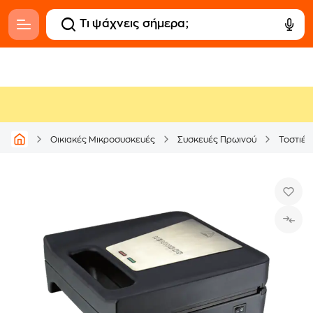
Οικιακές Μικροσυσκευές
Συσκευές Πρωινού
Τοστιέρ