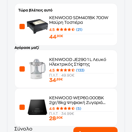
Τώρα βλέπεις αυτό
KENWOOD SDM401BK 700W
Μαύρη Τοστιέρα
4.5
(21)
44
,90€
Αγόρασε μαζί
KENWOOD JE290 1 L Λευκό
Ηλεκτρικός Στίφτης
4.5
(133)
Π.Λ.Τ. : 49.90€
34
,89€
KENWOOD WEP60.000BK
2gr/8kg Ψηφιακή Ζυγαριά
Κουζίνας
4.6
(5)
Π.Λ.Τ. : 34.99€
28
,90€
Σύνολο