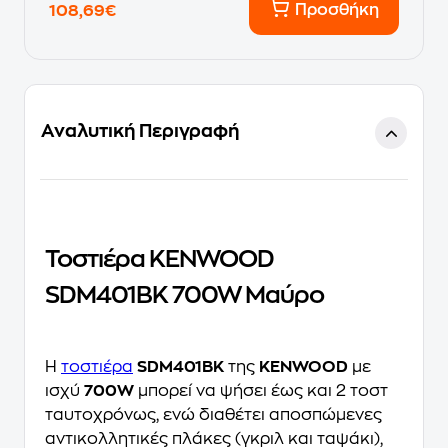
Προσθήκη
108,69€
Αναλυτική Περιγραφή
Τοστιέρα KENWOOD
SDM401BK 700W Μαύρο
Η
τοστιέρα
SDM401BK
της
KENWOOD
με
ισχύ
700W
μπορεί να ψήσει έως και 2 τοστ
ταυτοχρόνως, ενώ διαθέτει αποσπώμενες
αντικολλητικές πλάκες (γκριλ και ταψάκι),