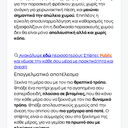
για την παρασκευή φρέσκου χυμού, χωρίς την
ανάγκη για χειρωνακτική πίεση, και
μειώνει
σημαντικά την απώλεια χυμού.
Επιπλέον, η
εύκολη αποσυναρμολόγηση και καθαρισμός τους
εξασφαλίζουν ότι η διαδικασία παρασκευής χυμού
δεν θα είναι μόνο
απολαυστική αλλά και χωρίς
κόπο.
Ανακάλυψε
εδώ
περισσότερους Στίφτες
Public
και γέμισε την κάθε σου μέρα με πρακτικότητα και
άνεση!
Επαγγελματικό αποτέλεσμα
Ξεκίνα τη μέρα σου με τον πιο
θρεπτικό τρόπο.
Φτιάξε ένα ποτήρι χυμό με τα αγαπημένα σου
εσπεριδοειδή,
πλούσιο σε βιταμίνες,
που θα κάνει
την κάθε μέρα σου να ξεκινά με τον πιο
δυναμικό
τρόπο.
Φτιάξε απολαυστικούς χυμούς από την
άνεση του σπιτιού σου
πιο γρήγορα από ποτέ.
Ο
στίφτης είναι ο σύμμαχός σου στο ξεκίνημα της
κάθε μέρας, για να γεμίσει
το πρωινό σου με
πλούσιες γεύσεις.