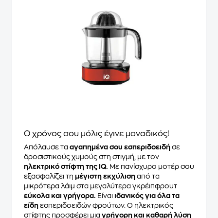
Ο χρόνος σου μόλις έγινε μοναδικός!
Απόλαυσε τα
αγαπημένα σου εσπεριδοειδή
σε
δροσιστικούς χυμούς στη στιγμή, με τον
ηλεκτρικό στίφτη της IQ.
Με πανίσχυρο μοτέρ σου
εξασφαλίζει τη
μέγιστη εκχύλιση
από τα
μικρότερα λάιμ στα μεγαλύτερα γκρέιπφρουτ
εύκολα και γρήγορα.
Είναι
ιδανικός για όλα τα
είδη
εσπεριδοειδών φρούτων. Ο ηλεκτρικός
στίφτης προσφέρει μια
γρήγορη και καθαρή λύση