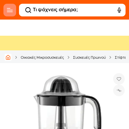
Οικιακές Μικροσυσκευές
Συσκευές Πρωινού
Στίφτες