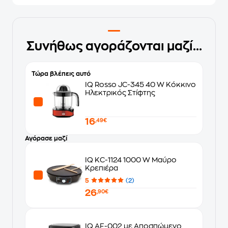
Συνήθως αγοράζονται μαζί...
Τώρα βλέπεις αυτό
IQ Rosso JC-345 40 W Κόκκινο
Ηλεκτρικός Στίφτης
16
,49€
Αγόρασε μαζί
IQ KC-1124 1000 W Μαύρο
Κρεπιέρα
5
(2)
26
,90€
IQ AF-002 με Αποσπώμενο