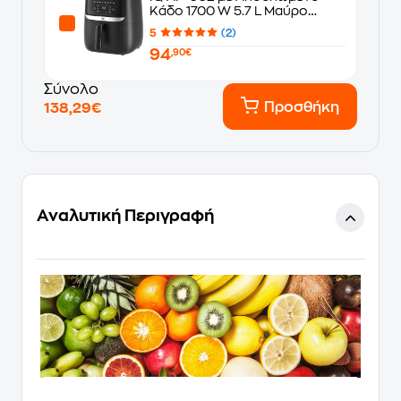
Κάδο 1700 W 5.7 L Μαύρο
Φριτέζα Αέρος
5
(2)
94
,90€
Σύνολο
Προσθήκη
138,29€
Αναλυτική Περιγραφή