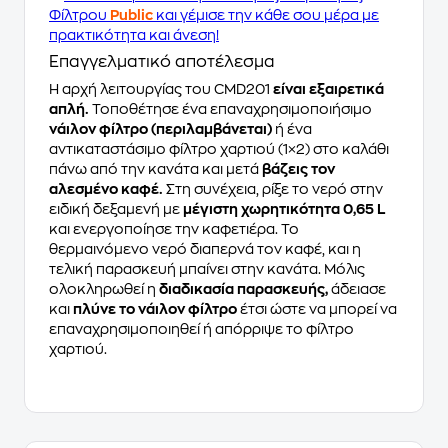
Φίλτρου
Public
και γέμισε την κάθε σου μέρα με
πρακτικότητα και άνεση!
Επαγγελματικό αποτέλεσμα
Η αρχή λειτουργίας του CMD201
είναι εξαιρετικά
απλή.
Τοποθέτησε ένα επαναχρησιμοποιήσιμο
νάιλον φίλτρο (περιλαμβάνεται)
ή ένα
αντικαταστάσιμο φίλτρο χαρτιού (1×2) στο καλάθι
πάνω από την κανάτα και μετά
βάζεις τον
αλεσμένο καφέ.
Στη συνέχεια, ρίξε το νερό στην
ειδική δεξαμενή με
μέγιστη χωρητικότητα 0,65 L
και ενεργοποίησε την καφετιέρα. Το
θερμαινόμενο νερό διαπερνά τον καφέ, και η
τελική παρασκευή μπαίνει στην κανάτα. Μόλις
ολοκληρωθεί η
διαδικασία παρασκευής,
άδειασε
και
πλύνε το νάιλον φίλτρο
έτσι ώστε να μπορεί να
επαναχρησιμοποιηθεί ή απόρριψε το φίλτρο
χαρτιού.