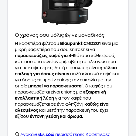
Ο χρόνος σου μόλις έγινε μοναδικός!
Η καφετιέρα φίλτρου
Blaupunkt CMD201
είναι μια
μικρή καφετιέρα που σου επιτρέπει να
παρασκευάζεις καφέ για 4-6
άτομα κάθε φορά,
κάτι που αποτελεί αναμφισβήτητο πλεονέκτημα
για τις καφετιέρες. Αυτή η συσκευή είναι
η τέλεια
επιλογή για όσους πίνουν
πολύ κλασικό καφέ και
για όσους εκτιμούν επίσης την ευκολία με την
οποία
μπορεί να παρασκευαστεί.
Ο καφές που
παρασκευάζεται είναι επίσης μια
εξαιρετική
εναλλακτική λύση
για τον καφέ που
παρασκευάζεται σε ένα φλιτζάνι,
καθώς είναι
αλεσμένος
και μετά την παρασκευή του έχει
εξίσου
έντονη γεύση και άρωμα.
Ανακάλυψε
εδώ
περισσότερες Καφετιέρες